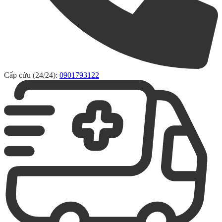
Cấp cứu (24/24):
0901793122