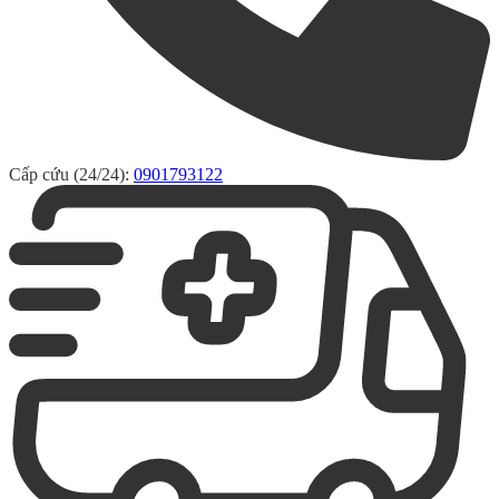
Cấp cứu (24/24):
0901793122