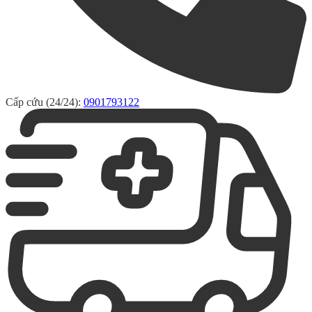
Cấp cứu (24/24):
0901793122