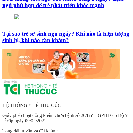
ngủ phù hợp để trẻ phát triển khỏe mạnh
Tại sao trẻ sơ sinh ngủ ngáy? Khi nào là hiện tượng
sinh lý, khi nào cần khám?
HỆ THỐNG Y TẾ THU CÚC
Giấy phép hoạt động khám chữa bệnh số 26/BYT-GPHĐ do Bộ Y
tế cấp ngày 09/02/2021
Tổng đài tư vấn và đặt khám: