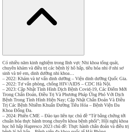
Có nhiều năm kinh nghiệm trong lĩnh vực Nhi khoa tổng quát,
chuyên khám và điều trị các bệnh lý hô hấp, tiêu hóa nhi ở nhi sơ
sinh và trẻ em, dinh dưỡng nhi khoa…
– 2022: Khám và tư vấn dinh dưỡng – Viện dinh dưỡng Quốc Gia.
– 2022: Tư vấn phòng, chống HIV/AIDS – CDC Hà Nội.
– 2023: Cập Nhật Tình Hình Dịch Bệnh Covid-19, Các Điểm Mới
Trong Chẩn Đoán, Điều Trị Và Phương Pháp Ứng Phó Với Dịch
Bệnh Trong Tình Hình Hiện Nay; Cập Nhật Chẩn Đoán Và Điều
Trị Các Bệnh Nhiễm Khuẩn Đường Tiêu Hóa – Bệnh Viện Đa
Khoa Đống Đa.
– 2024: Phiên CME – Đào tạo liên tục chủ đề “Từ bằng chứng tới
chuẩn hóa thực hành trong chuyên khoa bệnh phổi”; Hội nghị khoa
học hô hấp Hapresco 2023 chủ đề: Thực hành chẩn đoán và điều trị
bệnh lý hô hấp – Bệnh viện đa khoa quốc tế Hải Phòng.