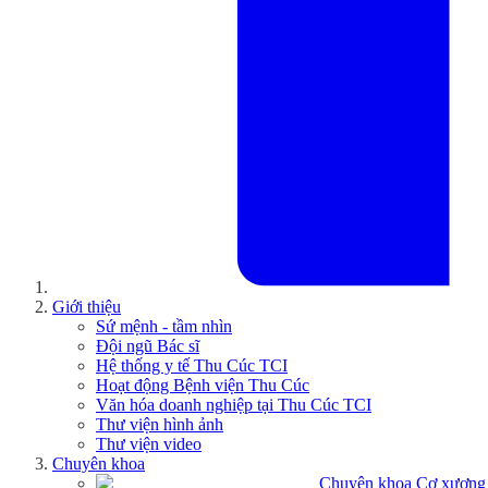
Giới thiệu
Sứ mệnh - tầm nhìn
Đội ngũ Bác sĩ
Hệ thống y tế Thu Cúc TCI
Hoạt động Bệnh viện Thu Cúc
Văn hóa doanh nghiệp tại Thu Cúc TCI
Thư viện hình ảnh
Thư viện video
Chuyên khoa
Chuyên khoa Cơ xương