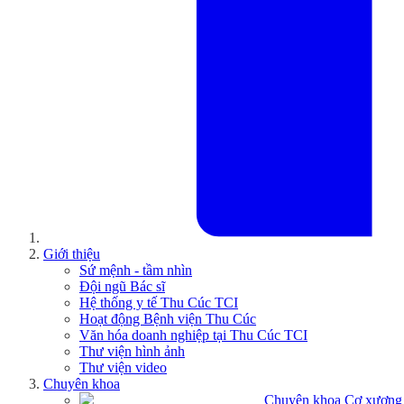
Giới thiệu
Sứ mệnh - tầm nhìn
Đội ngũ Bác sĩ
Hệ thống y tế Thu Cúc TCI
Hoạt động Bệnh viện Thu Cúc
Văn hóa doanh nghiệp tại Thu Cúc TCI
Thư viện hình ảnh
Thư viện video
Chuyên khoa
Chuyên khoa Cơ xương