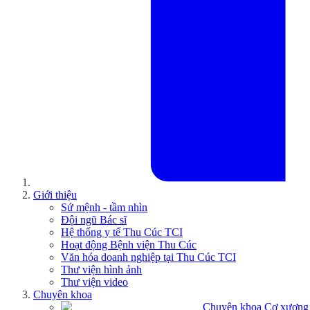
Giới thiệu
Sứ mệnh - tầm nhìn
Đội ngũ Bác sĩ
Hệ thống y tế Thu Cúc TCI
Hoạt động Bệnh viện Thu Cúc
Văn hóa doanh nghiệp tại Thu Cúc TCI
Thư viện hình ảnh
Thư viện video
Chuyên khoa
Chuyên khoa Cơ xương