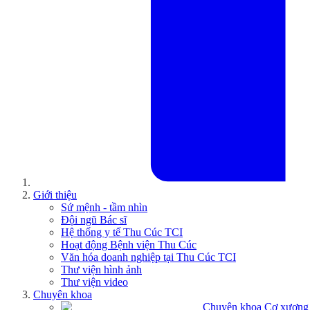
Giới thiệu
Sứ mệnh - tầm nhìn
Đội ngũ Bác sĩ
Hệ thống y tế Thu Cúc TCI
Hoạt động Bệnh viện Thu Cúc
Văn hóa doanh nghiệp tại Thu Cúc TCI
Thư viện hình ảnh
Thư viện video
Chuyên khoa
Chuyên khoa Cơ xương