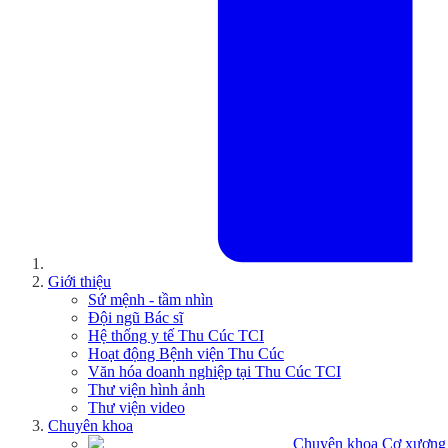
Giới thiệu
Sứ mệnh - tầm nhìn
Đội ngũ Bác sĩ
Hệ thống y tế Thu Cúc TCI
Hoạt động Bệnh viện Thu Cúc
Văn hóa doanh nghiệp tại Thu Cúc TCI
Thư viện hình ảnh
Thư viện video
Chuyên khoa
Chuyên khoa Cơ xương