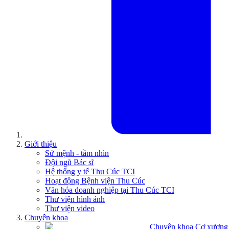
Giới thiệu
Sứ mệnh - tầm nhìn
Đội ngũ Bác sĩ
Hệ thống y tế Thu Cúc TCI
Hoạt động Bệnh viện Thu Cúc
Văn hóa doanh nghiệp tại Thu Cúc TCI
Thư viện hình ảnh
Thư viện video
Chuyên khoa
Chuyên khoa Cơ xương