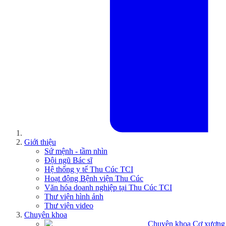
Giới thiệu
Sứ mệnh - tầm nhìn
Đội ngũ Bác sĩ
Hệ thống y tế Thu Cúc TCI
Hoạt động Bệnh viện Thu Cúc
Văn hóa doanh nghiệp tại Thu Cúc TCI
Thư viện hình ảnh
Thư viện video
Chuyên khoa
Chuyên khoa Cơ xương