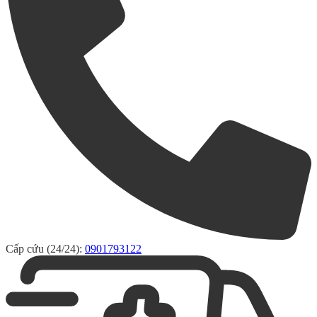
Cấp cứu (24/24):
0901793122