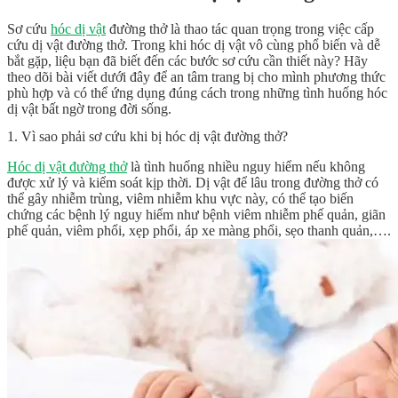
Sơ cứu
hóc dị vật
đường thở là thao tác quan trọng trong việc cấp
cứu dị vật đường thở. Trong khi hóc dị vật vô cùng phổ biến và dễ
bắt gặp, liệu bạn đã biết đến các bước sơ cứu cần thiết này? Hãy
theo dõi bài viết dưới đây để an tâm trang bị cho mình phương thức
phù hợp và có thể ứng dụng đúng cách trong những tình huống hóc
dị vật bất ngờ trong đời sống.
1. Vì sao phải sơ cứu khi bị hóc dị vật đường thở?
Hóc dị vật đường thở
là tình huống nhiều nguy hiểm nếu không
được xử lý và kiểm soát kịp thời. Dị vật để lâu trong đường thở có
thể gây nhiễm trùng, viêm nhiễm khu vực này, có thể tạo biến
chứng các bệnh lý nguy hiểm như bệnh viêm nhiễm phế quản, giãn
phế quản, viêm phổi, xẹp phổi, áp xe màng phổi, sẹo thanh quản,….