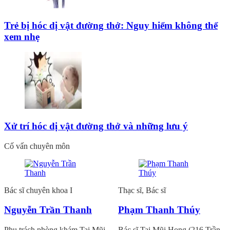
Trẻ bị hóc dị vật đường thở: Nguy hiểm không thể
xem nhẹ
Xử trí hóc dị vật đường thở và những lưu ý
Cố vấn chuyên môn
Bác sĩ chuyên khoa I
Thạc sĩ, Bác sĩ
Nguyễn Trần Thanh
Phạm Thanh Thúy
Phụ trách phòng khám Tai Mũi
Bác sĩ Tai Mũi Họng (216 Trần