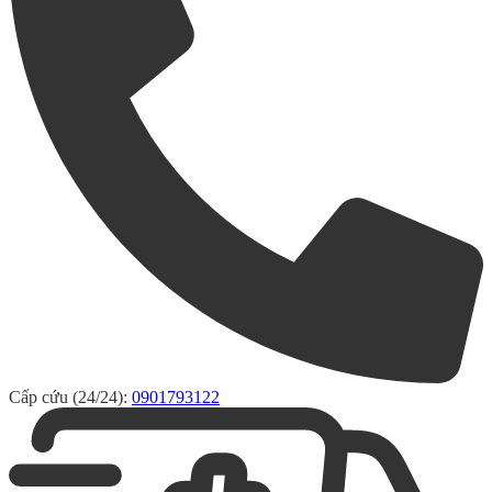
Cấp cứu (24/24):
0901793122