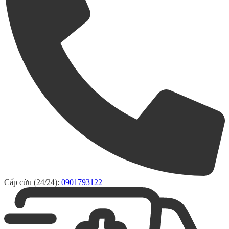
Cấp cứu (24/24):
0901793122