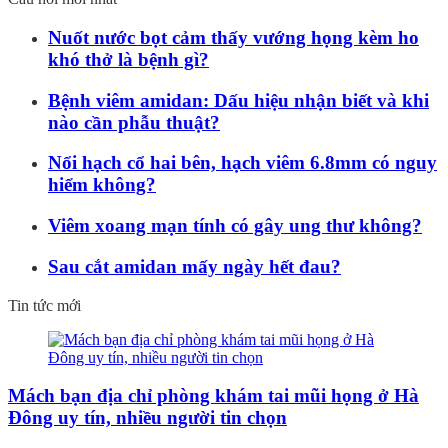
Nuốt nước bọt cảm thấy vướng họng kèm ho
khó thở là bệnh gì?
Bệnh viêm amidan: Dấu hiệu nhận biết và khi
nào cần phẫu thuật?
Nổi hạch cổ hai bên, hạch viêm 6.8mm có nguy
hiểm không?
Viêm xoang mạn tính có gây ung thư không?
Sau cắt amidan mấy ngày hết đau?
Tin tức mới
Mách bạn địa chỉ phòng khám tai mũi họng ở Hà
Đông uy tín, nhiều người tin chọn