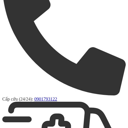
Cấp cứu (24/24):
0901793122