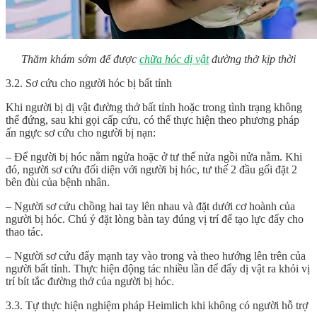
Thăm khám sớm để được
chữa hóc dị vật
đường thở kịp thời
3.2. Sơ cứu cho người hóc bị bất tỉnh
Khi người bị dị vật đường thở bất tỉnh hoặc trong tình trạng không
thể đứng, sau khi gọi cấp cứu, có thể thực hiện theo phương pháp
ấn ngực sơ cứu cho người bị nạn:
– Để người bị hóc nằm ngửa hoặc ở tư thế nửa ngồi nửa nằm. Khi
đó, người sơ cứu đối diện với người bị hóc, tư thế 2 đầu gối đặt 2
bên đùi của bệnh nhân.
– Người sơ cứu chồng hai tay lên nhau và đặt dưới cơ hoành của
người bị hóc. Chú ý đặt lòng bàn tay đúng vị trí để tạo lực đẩy cho
thao tác.
– Người sơ cứu đẩy mạnh tay vào trong và theo hướng lên trên của
người bất tỉnh. Thực hiện động tác nhiều lần để đẩy dị vật ra khỏi vị
trí bít tắc đường thở của người bị hóc.
3.3. Tự thực hiện nghiệm pháp Heimlich khi không có người hỗ trợ