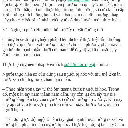
nội tạng. Vì thế, nếu tự thực hiện phương pháp này, cần hết sức cẩn
trọng. Tốt nhất, chỉ nên thực hiện trong tình huống sơ cứu khẩn cấp.
Với những tình huống hóc dị vật khác, bạn nên để phương pháp
này cho các bác sĩ và nhân viên y tế có đủ chuyên môn thực hiện.
3.1. Nghiệm pháp Heimlich hỗ trợ đẩy dị vật đường thở
Chúng ta sẽ dùng nghiệm pháp Heimlich để thực hiện tình huống
chờ đợi cấp cứu dị vật đường thở. Cơ chế của phương pháp này là
tạo lực đủ mạnh phần dưới cơ hoành để đẩy dị vật lên hoặc gây
được cơn ho nhân tạo.
Thực hiện nghiệm pháp Heimlich
sơ cứu hóc dị vật
như sau:
Người thực hiện sơ cứu đứng sau người bị hóc với thư thế 2 chân
trước sau chính giữa 2 chân nạn nhân.
– Thực hiện vòng tay tư thế ôm quàng bụng người bị hóc. Trong
đó, một bàn tay nắm thành nắm đấm, tay còn lại ôm lấy tay kia.
Hướng lòng bàn tay của người sơ cứu ở hướng úp xướng. Khi này,
hãy áp sát vào khu vực phía trên rốn và ngay dưới xương ức của
người bệnh.
– Tác động lực đột ngột ở nắm tay, giật mạnh theo hướng ra sau và
hướng lên phía trên của người bị hóc. Thực hiện động tác này 5 lần