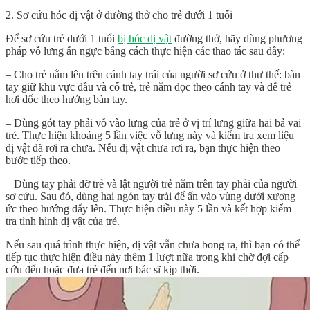
2. Sơ cứu hóc dị vật ở đường thở cho trẻ dưới 1 tuổi
Để sơ cứu trẻ dưới 1 tuổi
bị hóc dị vật
đường thở, hãy dùng phương
pháp vỗ lưng ấn ngực bằng cách thực hiện các thao tác sau đây:
– Cho trẻ nằm lên trên cánh tay trái của người sơ cứu ở thư thế: bàn
tay giữ khu vực đầu và cổ trẻ, trẻ nằm dọc theo cánh tay và để trẻ
hơi dốc theo hướng bàn tay.
– Dùng gót tay phải vỗ vào lưng của trẻ ở vị trí lưng giữa hai bả vai
trẻ. Thực hiện khoảng 5 lần việc vỗ lưng này và kiểm tra xem liệu
dị vật đã rơi ra chưa. Nếu dị vật chưa rơi ra, bạn thực hiện theo
bước tiếp theo.
– Dùng tay phải đỡ trẻ và lật người trẻ nằm trên tay phải của người
sơ cứu. Sau đó, dùng hai ngón tay trái để ấn vào vùng dưới xương
ức theo hướng đẩy lên. Thực hiện điều này 5 lần và kết hợp kiểm
tra tình hình dị vật của trẻ.
Nếu sau quá trình thực hiện, dị vật vẫn chưa bong ra, thì bạn có thể
tiếp tục thực hiện điều này thêm 1 lượt nữa trong khi chờ đợi cấp
cứu đến hoặc đưa trẻ đến nơi bác sĩ kịp thời.