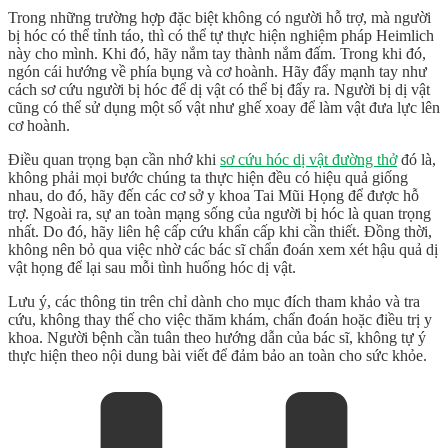
Trong những trường hợp đặc biệt không có người hỗ trợ, mà người
bị hóc có thể tỉnh táo, thì có thể tự thực hiện nghiệm pháp Heimlich
này cho mình. Khi đó, hãy nắm tay thành nắm đấm. Trong khi đó,
ngón cái hướng về phía bụng và cơ hoành. Hãy đẩy mạnh tay như
cách sơ cứu người bị hóc để dị vật có thể bị đẩy ra. Người bị dị vật
cũng có thể sử dụng một số vật như ghế xoay để làm vật đưa lực lên
cơ hoành.
Điều quan trọng bạn cần nhớ khi
sơ cứu hóc dị vật đường thở
đó là,
không phải mọi bước chúng ta thực hiện đều có hiệu quả giống
nhau, do đó, hãy đến các cơ sở y khoa Tai Mũi Họng để được hỗ
trợ. Ngoài ra, sự an toàn mạng sống của người bị hóc là quan trọng
nhất. Do đó, hãy liên hệ cấp cứu khẩn cấp khi cần thiết. Đồng thời,
không nên bỏ qua việc nhờ các bác sĩ chẩn đoán xem xét hậu quả dị
vật họng để lại sau mỗi tình huống hóc dị vật.
Lưu ý, các thông tin trên chỉ dành cho mục đích tham khảo và tra
cứu, không thay thế cho việc thăm khám, chẩn đoán hoặc điều trị y
khoa. Người bệnh cần tuân theo hướng dẫn của bác sĩ, không tự ý
thực hiện theo nội dung bài viết để đảm bảo an toàn cho sức khỏe.