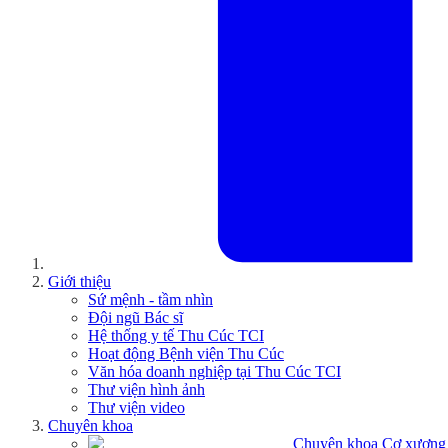
Giới thiệu
Sứ mệnh - tầm nhìn
Đội ngũ Bác sĩ
Hệ thống y tế Thu Cúc TCI
Hoạt động Bệnh viện Thu Cúc
Văn hóa doanh nghiệp tại Thu Cúc TCI
Thư viện hình ảnh
Thư viện video
Chuyên khoa
Chuyên khoa Cơ xương