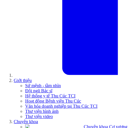
Giới thiệu
Sứ mệnh - tầm nhìn
Đội ngũ Bác sĩ
Hệ thống y tế Thu Cúc TCI
Hoạt động Bệnh viện Thu Cúc
Văn hóa doanh nghiệp tại Thu Cúc TCI
Thư viện hình ảnh
Thư viện video
Chuyên khoa
Chuyên khoa Cơ xương