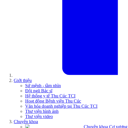
Giới thiệu
Sứ mệnh - tầm nhìn
Đội ngũ Bác sĩ
Hệ thống y tế Thu Cúc TCI
Hoạt động Bệnh viện Thu Cúc
Văn hóa doanh nghiệp tại Thu Cúc TCI
Thư viện hình ảnh
Thư viện video
Chuyên khoa
Chuyên khoa Cơ xương