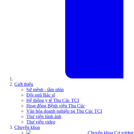
Giới thiệu
Sứ mệnh - tầm nhìn
Đội ngũ Bác sĩ
Hệ thống y tế Thu Cúc TCI
Hoạt động Bệnh viện Thu Cúc
Văn hóa doanh nghiệp tại Thu Cúc TCI
Thư viện hình ảnh
Thư viện video
Chuyên khoa
Chuyên khoa Cơ xương