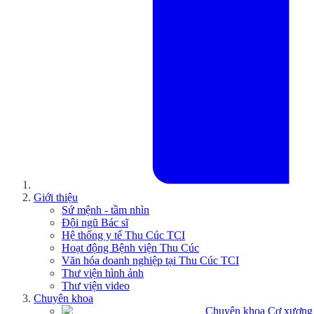
Giới thiệu
Sứ mệnh - tầm nhìn
Đội ngũ Bác sĩ
Hệ thống y tế Thu Cúc TCI
Hoạt động Bệnh viện Thu Cúc
Văn hóa doanh nghiệp tại Thu Cúc TCI
Thư viện hình ảnh
Thư viện video
Chuyên khoa
Chuyên khoa Cơ xương