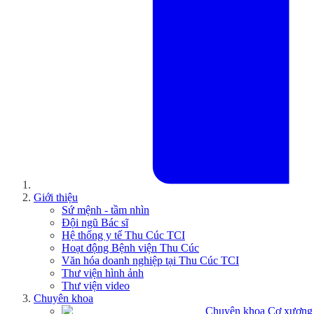
Giới thiệu
Sứ mệnh - tầm nhìn
Đội ngũ Bác sĩ
Hệ thống y tế Thu Cúc TCI
Hoạt động Bệnh viện Thu Cúc
Văn hóa doanh nghiệp tại Thu Cúc TCI
Thư viện hình ảnh
Thư viện video
Chuyên khoa
Chuyên khoa Cơ xương