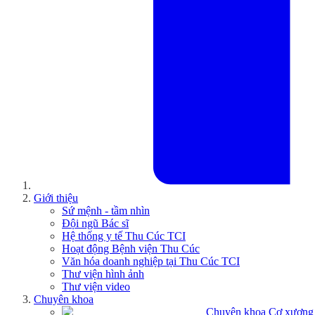
Giới thiệu
Sứ mệnh - tầm nhìn
Đội ngũ Bác sĩ
Hệ thống y tế Thu Cúc TCI
Hoạt động Bệnh viện Thu Cúc
Văn hóa doanh nghiệp tại Thu Cúc TCI
Thư viện hình ảnh
Thư viện video
Chuyên khoa
Chuyên khoa Cơ xương