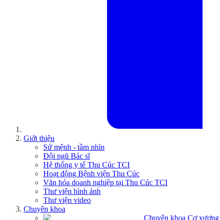
Giới thiệu
Sứ mệnh - tầm nhìn
Đội ngũ Bác sĩ
Hệ thống y tế Thu Cúc TCI
Hoạt động Bệnh viện Thu Cúc
Văn hóa doanh nghiệp tại Thu Cúc TCI
Thư viện hình ảnh
Thư viện video
Chuyên khoa
Chuyên khoa Cơ xương