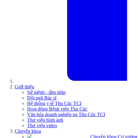
Giới thiệu
Sứ mệnh - tầm nhìn
Đội ngũ Bác sĩ
Hệ thống y tế Thu Cúc TCI
Hoạt động Bệnh viện Thu Cúc
Văn hóa doanh nghiệp tại Thu Cúc TCI
Thư viện hình ảnh
Thư viện video
Chuyên khoa
Chuyên khoa Cơ xương