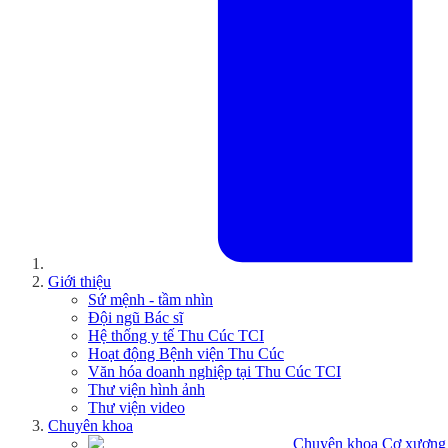
Giới thiệu
Sứ mệnh - tầm nhìn
Đội ngũ Bác sĩ
Hệ thống y tế Thu Cúc TCI
Hoạt động Bệnh viện Thu Cúc
Văn hóa doanh nghiệp tại Thu Cúc TCI
Thư viện hình ảnh
Thư viện video
Chuyên khoa
Chuyên khoa Cơ xương