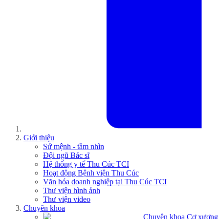
Giới thiệu
Sứ mệnh - tầm nhìn
Đội ngũ Bác sĩ
Hệ thống y tế Thu Cúc TCI
Hoạt động Bệnh viện Thu Cúc
Văn hóa doanh nghiệp tại Thu Cúc TCI
Thư viện hình ảnh
Thư viện video
Chuyên khoa
Chuyên khoa Cơ xương