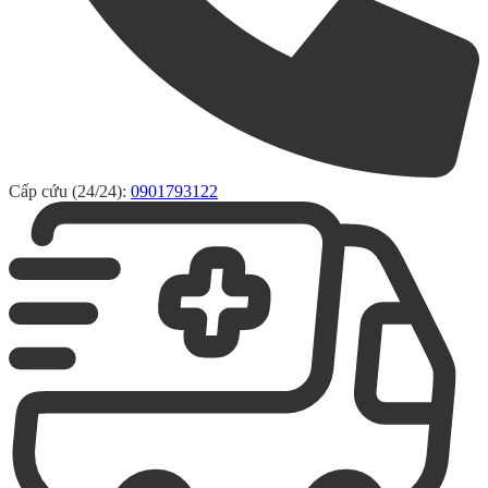
Cấp cứu (24/24):
0901793122