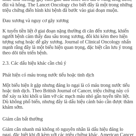
đùi và hông. The Lancet Oncology cho biết đây là một trong những
triệu chứng điển hình khi bệnh đã bước vào giai đoạn muộn.
Đau xương và nguy cơ gãy xương
K tuyến tiền liệt ở giai đoạn nặng thường di căn đến xương, khiến
người bệnh cảm thấy đau sâu trong xương, đôi khi kèm theo hiện
tượng sưng hoặc dễ gãy xương. Journal of Clinical Oncology nhấn
mạnh rằng đây là một biểu hiện quan trọng, đặc biệt cần lưu ý trong
theo dõi tiến triển bệnh.
2.3. Các dấu hiệu khác cần chú ý
Phát hiện có máu trong nước tiểu hoặc tinh dịch
Một biểu hiện ít gặp nhưng đáng lo ngại là có máu trong nước tiểu
hoặc tinh dịch. Theo British Journal of Cancer, triệu chứng này có
thể xảy ra khi khối u làm vỡ các mạch máu nhỏ gần tuyến tiền liệt.
Dù không phổ biến, nhưng đây là dấu hiệu cảnh báo cần được thăm
khám sớm.
Giảm cân bất thường
Giảm cân nhanh mà không rõ nguyên nhân là dấu hiệu đáng lo
ngại, đặc biệt khi đi kèm với các triệu chứng khác. American Cancer