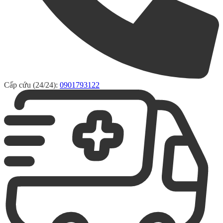
Cấp cứu (24/24):
0901793122