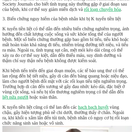
Society Journals cho biết tình trạng này thường gặp ở giai đoạn sau
của bệnh, khi cơ thể suy giảm miễn dịch và
rối loạn chuyển hóa
.
3. Biến chứng nguy hiểm của bệnh nhân khi bị K tuyến tiền liệt
K tuyến tiền liệt có thể dẫn đến nhiều biến chứng nghiêm trọng, ảnh
hưởng đến chất lượng cuộc sống và sức khỏe tổng thể của người
bệnh. Một số biến chứng thường gặp bao gồm bí tiểu, tiểu khó hoặc
mất hoàn toàn khả năng đi tiểu, nhiễm trùng đường tiết niệu, và tiểu
ra máu. Ngoài ra, tình trạng sụt cân, mệt mỏi kéo dài cũng có thể
xảy ra do cơ thể suy kiệt, dẫn đến thiếu máu, suy dinh dưỡng và
thậm chí suy thận nếu bệnh không được kiểm soát.
Khi bệnh tiến triển đến giai đoạn muộn, các tế bào ung thư có thể
lan rộng đến hệ tiết niệu, gây di căn đến bàng quang hoặc niệu đạo,
làm cho người bệnh đối mặt với các rối loạn tiểu tiện nghiêm trọng.
Trường hợp di căn đến xương sẽ gây đau nhức kéo dài, đặc biệt ở
vùng cột sống, và nếu bị tổn thương nghiêm trọng có thể dẫn đến
liệt nửa người
hoặc toàn thân.
K tuyến tiền liệt cũng có thể lan đến các
hạch bạch huyết
vùng
chậu, gây hiện tượng phù nề chi dưới, thường thấy ở chân. Ngoài
ra, khi khối u xâm lấn đến túi tinh, bệnh nhân có nguy cơ bị rối loạn
chức năng sinh sản hoặc vô sinh.