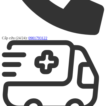
Cấp cứu (24/24):
0901793122