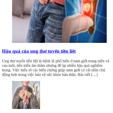
Hậu quả của ung thư tuyến tiền liệt
Ung thư tuyến tiền liệt là bệnh lý phổ biến ở nam giới trung niên và
cao tuổi, tiến triển âm thầm nhưng để lại nhiều hậu quả nghiêm
trọng. Việc hiểu rõ các biến chứng giúp nam giới có cái nhìn chủ
động hơn trong việc bảo vệ sức khỏe bản thân. Bài viết […]