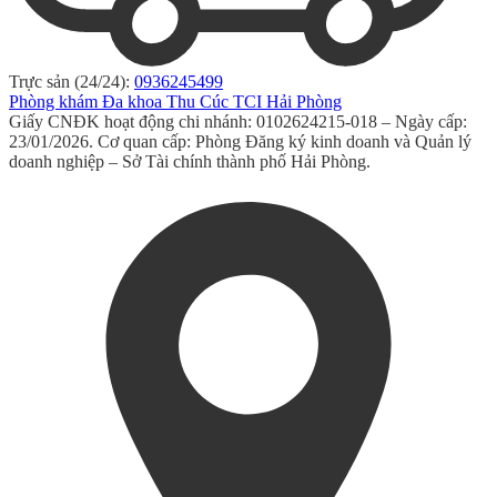
Trực sản (24/24):
0936245499
Phòng khám Đa khoa Thu Cúc TCI Hải Phòng
Giấy CNĐK hoạt động chi nhánh: 0102624215-018 – Ngày cấp:
23/01/2026. Cơ quan cấp: Phòng Đăng ký kinh doanh và Quản lý
doanh nghiệp – Sở Tài chính thành phố Hải Phòng.