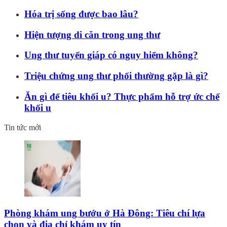
Hóa trị sống được bao lâu?
Hiện tượng di căn trong ung thư
Ung thư tuyến giáp có nguy hiểm không?
Triệu chứng ung thư phổi thường gặp là gì?
Ăn gì để tiêu khối u? Thực phẩm hỗ trợ ức chế
khối u
Tin tức mới
Phòng khám ung bướu ở Hà Đông: Tiêu chí lựa
chọn và địa chỉ khám uy tín