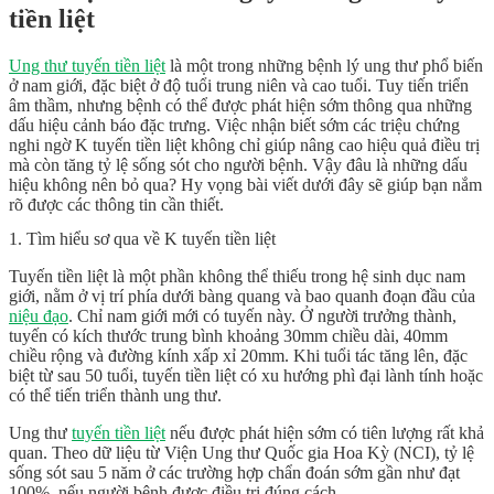
tiền liệt
Ung thư tuyến tiền liệt
là một trong những bệnh lý ung thư phổ biến
ở nam giới, đặc biệt ở độ tuổi trung niên và cao tuổi. Tuy tiến triển
âm thầm, nhưng bệnh có thể được phát hiện sớm thông qua những
dấu hiệu cảnh báo đặc trưng. Việc nhận biết sớm các triệu chứng
nghi ngờ K tuyến tiền liệt không chỉ giúp nâng cao hiệu quả điều trị
mà còn tăng tỷ lệ sống sót cho người bệnh. Vậy đâu là những dấu
hiệu không nên bỏ qua? Hy vọng bài viết dưới đây sẽ giúp bạn nắm
rõ được các thông tin cần thiết.
1. Tìm hiểu sơ qua về K tuyến tiền liệt
Tuyến tiền liệt là một phần không thể thiếu trong hệ sinh dục nam
giới, nằm ở vị trí phía dưới bàng quang và bao quanh đoạn đầu của
niệu đạo
. Chỉ nam giới mới có tuyến này. Ở người trưởng thành,
tuyến có kích thước trung bình khoảng 30mm chiều dài, 40mm
chiều rộng và đường kính xấp xỉ 20mm. Khi tuổi tác tăng lên, đặc
biệt từ sau 50 tuổi, tuyến tiền liệt có xu hướng phì đại lành tính hoặc
có thể tiến triển thành ung thư.
Ung thư
tuyến tiền liệt
nếu được phát hiện sớm có tiên lượng rất khả
quan. Theo dữ liệu từ Viện Ung thư Quốc gia Hoa Kỳ (NCI), tỷ lệ
sống sót sau 5 năm ở các trường hợp chẩn đoán sớm gần như đạt
100%, nếu người bệnh được điều trị đúng cách.