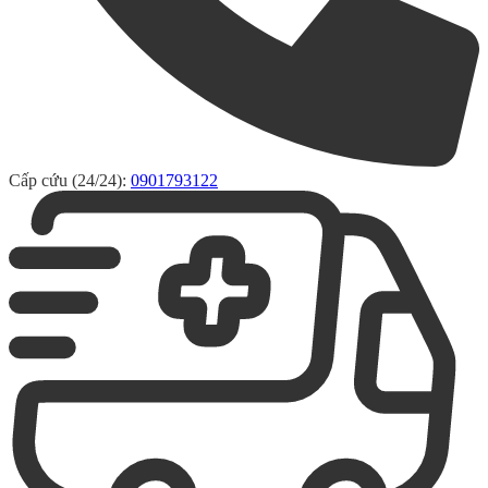
Cấp cứu (24/24):
0901793122