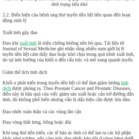
tình trạng tiểu khó
2.2. Biểu hiện của bệnh ung thư tuyến tiền liệt liên quan đến hoạt
động sinh lý
Xuất tinh gây đau
Đau khi
xuất tinh
là triệu chứng không nên bỏ qua. Tài liệu từ
Journal of Sexual Medicine ghi nhận rằng nhiều nam giới bị K
tuyến tiền liệt cảm thấy đau hoặc khó chịu trong quá trình xuất tinh,
do sự ảnh hưởng của khối u đến cấu trúc và mô xung quanh tuyến.
Giảm thể tích tinh dịch
Khối u phát triển trong tuyến tiền liệt có thể làm giảm lượng
tinh
dịch
được phóng ra. Theo Prostate Cancer and Prostatic Diseases,
điều này là hậu quả của việc giảm sản xuất hoặc cản trở đường dẫn
tinh, dù không phổ biến nhưng vẫn là dấu hiệu cần được lưu tâm.
Đau nhức toàn thân và các vùng lân cận
Đau vùng thắt lưng, hông hoặc đùi
Khi ung thư tiến triển, các tế bào ác tính có thể lan ra các bộ phận
khác như xương, gây cảm giác đau nhức kéo dài ở vùng lưng dưới,