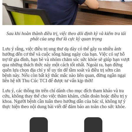
Sau khi hoàn thành điều trị, việc theo dõi định kỳ và kiểm tra tái
phát của ung thư là cực kỳ quan trọng
Lưu ý rằng, việc điều trị ung thư dạ dày có thể gây ra nhiều ảnh
hưởng đến cơ thể và cuộc sống hàng ngày của bạn. Việc có sự hỗ
trợ từ gia đình, bạn bè và nhóm chăm sóc sức khỏe sẽ giúp bạn vượt
qua những thách thức này một cách tốt nhất. Ngoài ra, bạn đừng
quên lựa chọn địa chỉ y tế uy tín để tầm soát và điều trị sớm căn
bệnh này. Nếu còn bất kỳ thắc mắc nào liên quan, đừng ngần ngại
liên hệ tới Thu Cúc TCI để được tư vấn kịp thời!
Lưu ý, các thông tin trên chỉ dành cho mục đích tham khảo và tra
cứu, không thay thế cho việc thăm khám, chẩn đoán hoặc điều trị y
khoa. Người bệnh cần tuân theo hướng dẫn của bác sĩ, không tự ý
thực hiện theo nội dung bài viết để đảm bảo an toàn cho sức khỏe.