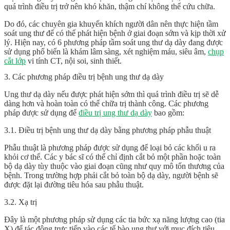
quá trình điều trị trở nên khó khăn, thậm chí không thể cứu chữa.
Do đó, các chuyên gia khuyến khích người dân nên thực hiện tầm
soát ung thư để có thể phát hiện bệnh ở giai đoạn sớm và kịp thời xử
lý. Hiện nay, có 6 phương pháp tầm soát ung thư dạ dày đang được
sử dụng phổ biến là khám lâm sàng, xét nghiệm máu, siêu âm,
chụp
cắt lớp
vi tính CT, nội soi, sinh thiết.
3. Các phương pháp điều trị bệnh ung thư dạ dày
Ung thư dạ dày nếu được phát hiện sớm thì quá trình điều trị sẽ dễ
dàng hơn và hoàn toàn có thể chữa trị thành công. Các phương
pháp được sử dụng để
điều trị ung thư dạ dày
bao gồm:
3.1. Điều trị bệnh ung thư dạ dày bằng phương pháp phẫu thuật
Phẫu thuật là phương pháp được sử dụng để loại bỏ các khối u ra
khỏi cơ thể. Các y bác sĩ có thể chỉ định cắt bỏ một phần hoặc toàn
bộ dạ dày tùy thuộc vào giai đoạn cũng như quy mô tổn thương của
bệnh. Trong trường hợp phải cắt bỏ toàn bộ dạ dày, người bệnh sẽ
được đặt lại đường tiêu hóa sau phẫu thuật.
3.2. Xạ trị
Đây là một phương pháp sử dụng các tia bức xạ năng lượng cao (tia
X) để tác động trực tiếp vào các tế bào ung thư với mục đích tiêu