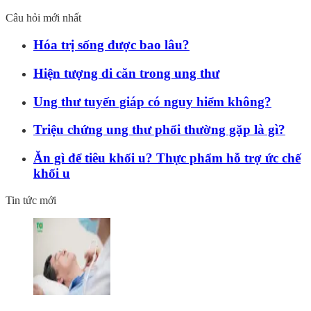
Câu hỏi mới nhất
Hóa trị sống được bao lâu?
Hiện tượng di căn trong ung thư
Ung thư tuyến giáp có nguy hiểm không?
Triệu chứng ung thư phổi thường gặp là gì?
Ăn gì để tiêu khối u? Thực phẩm hỗ trợ ức chế
khối u
Tin tức mới