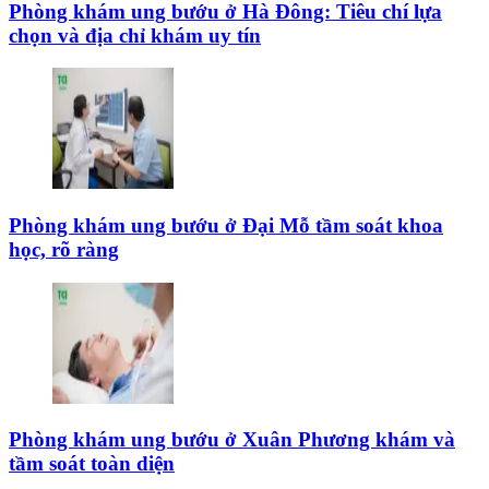
Phòng khám ung bướu ở Hà Đông: Tiêu chí lựa
chọn và địa chỉ khám uy tín
Phòng khám ung bướu ở Đại Mỗ tầm soát khoa
học, rõ ràng
Phòng khám ung bướu ở Xuân Phương khám và
tầm soát toàn diện