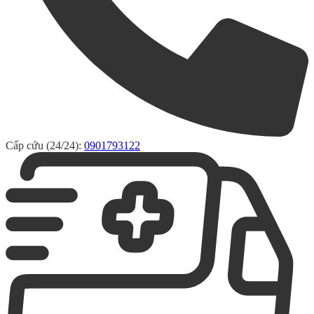
Cấp cứu (24/24):
0901793122