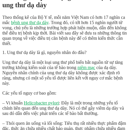
ung thư dạ dày
Theo thống kê của Bộ Y tế, mỗi năm Việt Nam có hơn 17 nghìn ca
mắc
bệnh ung thư dạ dày
. Trong đó, có tới hơn 15 nghìn người tử
vong, chủ yếu là những trường hợp phát hiện muộn, dẫn đến không
thể điều trị bệnh kịp thời. Bài viết sau đây sẽ đưa ra những thông tin
quan trọng về việc điều trị căn bệnh này để có thêm kiến thức cần
thiết.
1. Ung thư dạ dày là gì, nguyên nhân do đâu?
Ung thư dạ dày là một loại ung thư phổ biến bắt nguồn từ sự tăng
trưởng không kiểm soát của tế bào trong
niêm mạc
của dạ dày.
Nguyên nhân chính của ung thư dạ dày không được xác định rõ
ràng, nhưng có một số yếu tố được liên kết với nguy cơ mắc bệnh
này.
Các yếu tố nguy cơ bao gồm:
– Vi khuẩn
Helicobacter pylori
: Đây là một trong những yếu tố
chính liên quan đến ung thư dạ dày. Nó có thể gây viêm dạ dày và
sau đó dẫn đến việc phát triển các tế bào bất thường.
– Thói quen ăn uống và lối sống: Tiêu thụ rất nhiều thực phẩm đậm
đặc, thức ăn chứa nhiều chất bảo quản, thực phẩm chứa nhiều đạm