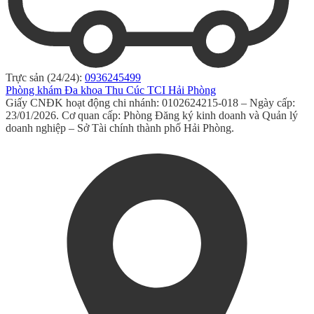
Trực sản (24/24):
0936245499
Phòng khám Đa khoa Thu Cúc TCI Hải Phòng
Giấy CNĐK hoạt động chi nhánh: 0102624215-018 – Ngày cấp:
23/01/2026. Cơ quan cấp: Phòng Đăng ký kinh doanh và Quản lý
doanh nghiệp – Sở Tài chính thành phố Hải Phòng.