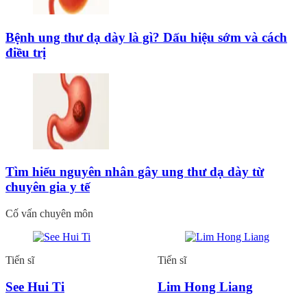
Bệnh ung thư dạ dày là gì? Dấu hiệu sớm và cách
điều trị
Tìm hiểu nguyên nhân gây ung thư dạ dày từ
chuyên gia y tế
Cố vấn chuyên môn
Tiến sĩ
Tiến sĩ
See Hui Ti
Lim Hong Liang