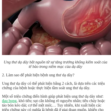
Ung thư dạ dày bắt nguồn từ sự tăng trưởng không kiểm soát của
tế bào trong niêm mạc của dạ dày
2. Làm sao để phát hiện bệnh ung thư dạ dày?
Ung thư dạ dày có thể phát hiện bằng 2 cách, là dựa trên các triệu
chứng của bệnh hoặc thực hiện tầm soát ung thư dạ dày.
Một số triệu chứng điển hình giúp phát hiện ung thư dạ dày như:
đau bụng
, khó tiêu; sụt cân không rõ nguyên nhân; tiêu chảy hoặc
táo bón kéo dài; cơ thể mệt mỏi;… Tuy nhiên, khi xuất hiện các
triệu chứng này có nghĩa là bệnh đã ở giai đoạn muộn, khiến cho