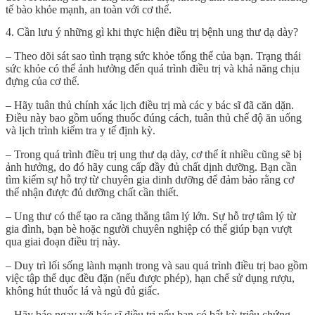
tế bào khỏe mạnh, an toàn với cơ thể.
4. Cần lưu ý những gì khi thực hiện điều trị bệnh ung thư dạ dày?
– Theo dõi sát sao tình trạng sức khỏe tổng thể của bạn. Trạng thái
sức khỏe có thể ảnh hưởng đến quá trình điều trị và khả năng chịu
đựng của cơ thể.
– Hãy tuân thủ chính xác lịch điều trị mà các y bác sĩ đã căn dặn.
Điều này bao gồm uống thuốc đúng cách, tuân thủ chế độ ăn uống
và lịch trình kiểm tra y tế định kỳ.
– Trong quá trình điều trị ung thư dạ dày, cơ thể ít nhiều cũng sẽ bị
ảnh hưởng, do đó hãy cung cấp đầy đủ chất dịnh dưỡng. Bạn cần
tìm kiếm sự hỗ trợ từ chuyên gia dinh dưỡng để đảm bảo rằng cơ
thể nhận được đủ dưỡng chất cần thiết.
– Ung thư có thể tạo ra căng thẳng tâm lý lớn. Sự hỗ trợ tâm lý từ
gia đình, bạn bè hoặc người chuyên nghiệp có thể giúp bạn vượt
qua giai đoạn điều trị này.
– Duy trì lối sống lành mạnh trong và sau quá trình điều trị bao gồm
việc tập thể dục đều đặn (nếu được phép), hạn chế sử dụng rượu,
không hút thuốc lá và ngủ đủ giấc.
– Hãy báo ngay với bác sĩ điều trị nếu bạn có bất kỳ triệu chứng