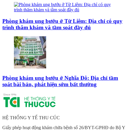
Phòng khám ung bướu ở Từ Liêm: Địa chỉ có quy
trình thăm khám và tầm soát đầy đủ
Phòng khám ung bướu ở Nghĩa Đô: Địa chỉ tầm
soát bài bản, phát hiện sớm bất thường
HỆ THỐNG Y TẾ THU CÚC
Giấy phép hoạt động khám chữa bệnh số 26/BYT-GPHĐ do Bộ Y