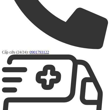
Cấp cứu (24/24):
0901793122