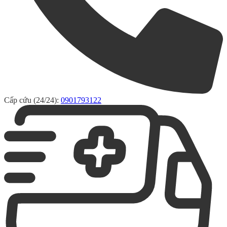
Cấp cứu (24/24):
0901793122