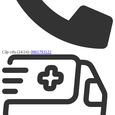
Cấp cứu (24/24):
0901793122