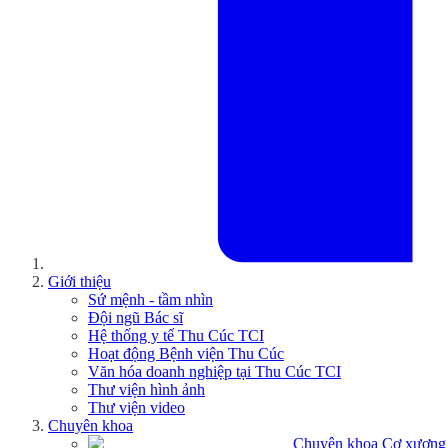
Giới thiệu
Sứ mệnh - tầm nhìn
Đội ngũ Bác sĩ
Hệ thống y tế Thu Cúc TCI
Hoạt động Bệnh viện Thu Cúc
Văn hóa doanh nghiệp tại Thu Cúc TCI
Thư viện hình ảnh
Thư viện video
Chuyên khoa
Chuyên khoa Cơ xương