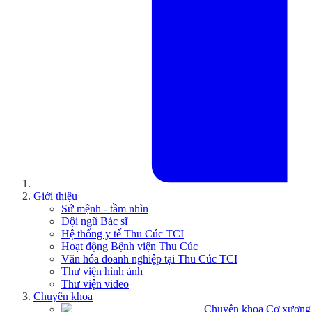
Giới thiệu
Sứ mệnh - tầm nhìn
Đội ngũ Bác sĩ
Hệ thống y tế Thu Cúc TCI
Hoạt động Bệnh viện Thu Cúc
Văn hóa doanh nghiệp tại Thu Cúc TCI
Thư viện hình ảnh
Thư viện video
Chuyên khoa
Chuyên khoa Cơ xương