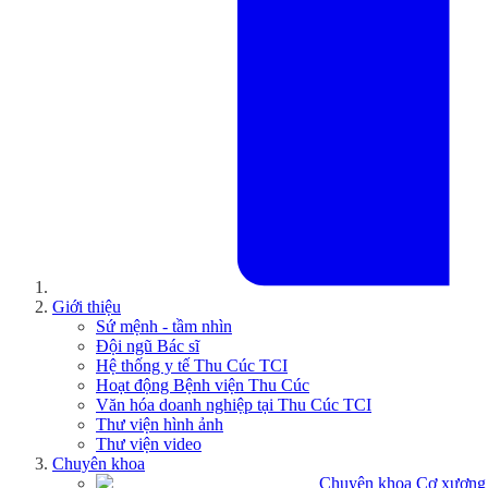
Giới thiệu
Sứ mệnh - tầm nhìn
Đội ngũ Bác sĩ
Hệ thống y tế Thu Cúc TCI
Hoạt động Bệnh viện Thu Cúc
Văn hóa doanh nghiệp tại Thu Cúc TCI
Thư viện hình ảnh
Thư viện video
Chuyên khoa
Chuyên khoa Cơ xương