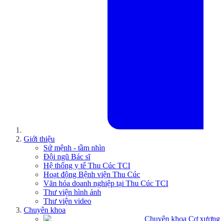
Giới thiệu
Sứ mệnh - tầm nhìn
Đội ngũ Bác sĩ
Hệ thống y tế Thu Cúc TCI
Hoạt động Bệnh viện Thu Cúc
Văn hóa doanh nghiệp tại Thu Cúc TCI
Thư viện hình ảnh
Thư viện video
Chuyên khoa
Chuyên khoa Cơ xương