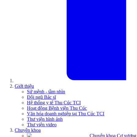
Giới thiệu
Sứ mệnh - tầm nhìn
Đội ngũ Bác sĩ
Hệ thống y tế Thu Cúc TCI
Hoạt động Bệnh viện Thu Cúc
Văn hóa doanh nghiệp tại Thu Cúc TCI
Thư viện hình ảnh
Thư viện video
Chuyên khoa
Chuyên khoa Cơ xương