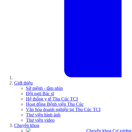
Giới thiệu
Sứ mệnh - tầm nhìn
Đội ngũ Bác sĩ
Hệ thống y tế Thu Cúc TCI
Hoạt động Bệnh viện Thu Cúc
Văn hóa doanh nghiệp tại Thu Cúc TCI
Thư viện hình ảnh
Thư viện video
Chuyên khoa
Chuyên khoa Cơ xương