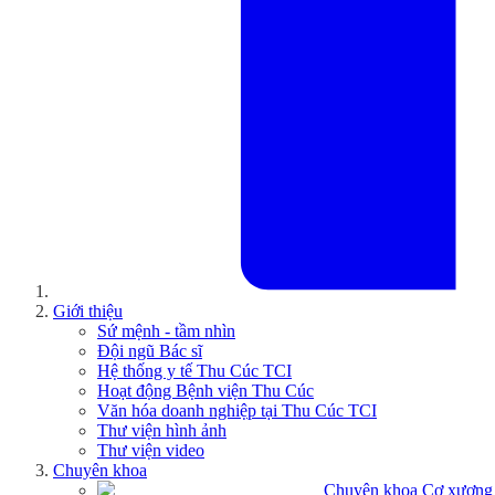
Giới thiệu
Sứ mệnh - tầm nhìn
Đội ngũ Bác sĩ
Hệ thống y tế Thu Cúc TCI
Hoạt động Bệnh viện Thu Cúc
Văn hóa doanh nghiệp tại Thu Cúc TCI
Thư viện hình ảnh
Thư viện video
Chuyên khoa
Chuyên khoa Cơ xương