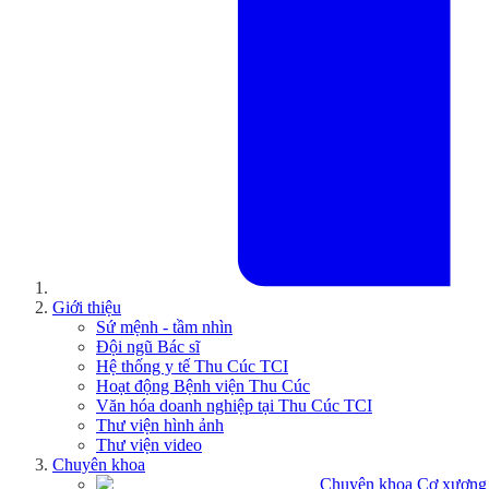
Giới thiệu
Sứ mệnh - tầm nhìn
Đội ngũ Bác sĩ
Hệ thống y tế Thu Cúc TCI
Hoạt động Bệnh viện Thu Cúc
Văn hóa doanh nghiệp tại Thu Cúc TCI
Thư viện hình ảnh
Thư viện video
Chuyên khoa
Chuyên khoa Cơ xương