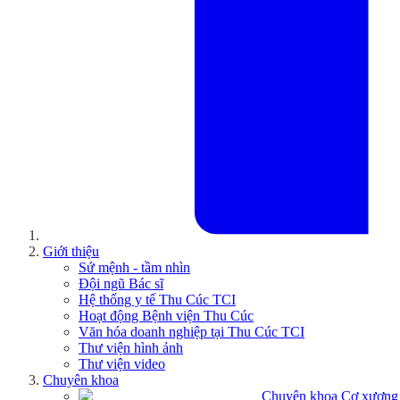
Giới thiệu
Sứ mệnh - tầm nhìn
Đội ngũ Bác sĩ
Hệ thống y tế Thu Cúc TCI
Hoạt động Bệnh viện Thu Cúc
Văn hóa doanh nghiệp tại Thu Cúc TCI
Thư viện hình ảnh
Thư viện video
Chuyên khoa
Chuyên khoa Cơ xương