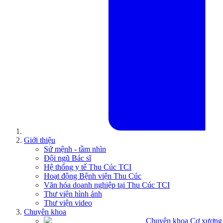
Giới thiệu
Sứ mệnh - tầm nhìn
Đội ngũ Bác sĩ
Hệ thống y tế Thu Cúc TCI
Hoạt động Bệnh viện Thu Cúc
Văn hóa doanh nghiệp tại Thu Cúc TCI
Thư viện hình ảnh
Thư viện video
Chuyên khoa
Chuyên khoa Cơ xương