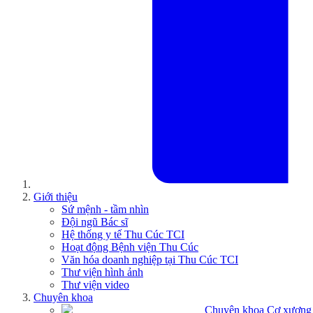
Giới thiệu
Sứ mệnh - tầm nhìn
Đội ngũ Bác sĩ
Hệ thống y tế Thu Cúc TCI
Hoạt động Bệnh viện Thu Cúc
Văn hóa doanh nghiệp tại Thu Cúc TCI
Thư viện hình ảnh
Thư viện video
Chuyên khoa
Chuyên khoa Cơ xương