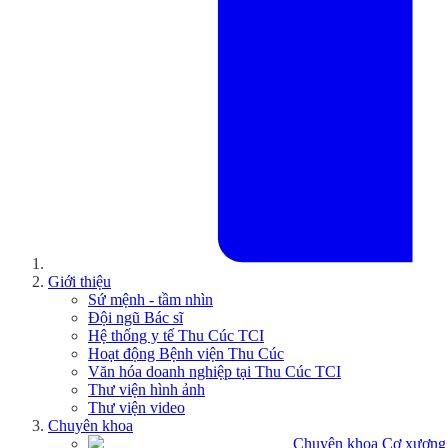
Giới thiệu
Sứ mệnh - tầm nhìn
Đội ngũ Bác sĩ
Hệ thống y tế Thu Cúc TCI
Hoạt động Bệnh viện Thu Cúc
Văn hóa doanh nghiệp tại Thu Cúc TCI
Thư viện hình ảnh
Thư viện video
Chuyên khoa
Chuyên khoa Cơ xương