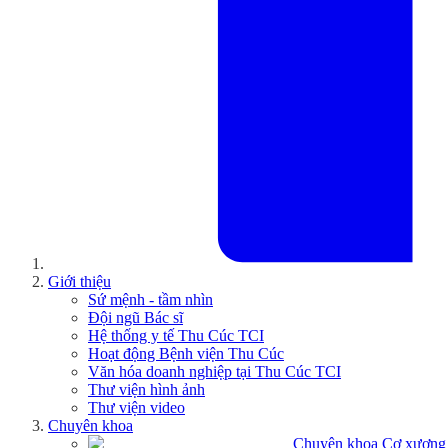
Giới thiệu
Sứ mệnh - tầm nhìn
Đội ngũ Bác sĩ
Hệ thống y tế Thu Cúc TCI
Hoạt động Bệnh viện Thu Cúc
Văn hóa doanh nghiệp tại Thu Cúc TCI
Thư viện hình ảnh
Thư viện video
Chuyên khoa
Chuyên khoa Cơ xương