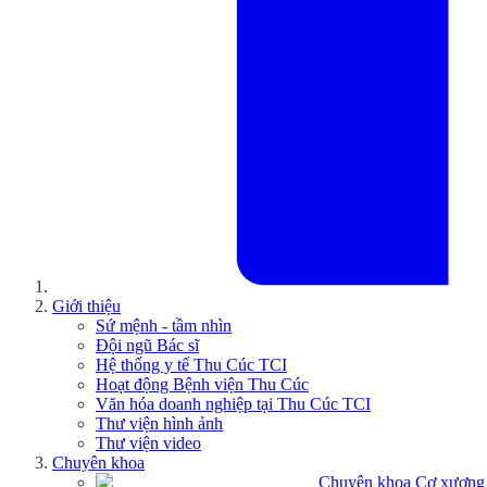
Giới thiệu
Sứ mệnh - tầm nhìn
Đội ngũ Bác sĩ
Hệ thống y tế Thu Cúc TCI
Hoạt động Bệnh viện Thu Cúc
Văn hóa doanh nghiệp tại Thu Cúc TCI
Thư viện hình ảnh
Thư viện video
Chuyên khoa
Chuyên khoa Cơ xương