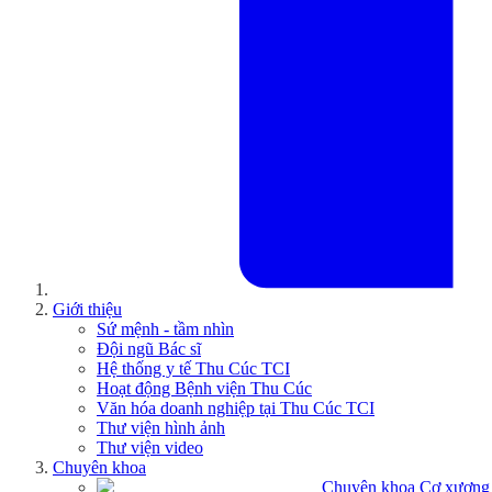
Giới thiệu
Sứ mệnh - tầm nhìn
Đội ngũ Bác sĩ
Hệ thống y tế Thu Cúc TCI
Hoạt động Bệnh viện Thu Cúc
Văn hóa doanh nghiệp tại Thu Cúc TCI
Thư viện hình ảnh
Thư viện video
Chuyên khoa
Chuyên khoa Cơ xương