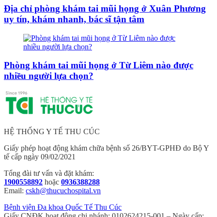
Địa chỉ phòng khám tai mũi họng ở Xuân Phương
uy tín, khám nhanh, bác sĩ tận tâm
Phòng khám tai mũi họng ở Từ Liêm nào được
nhiều người lựa chọn?
HỆ THỐNG Y TẾ THU CÚC
Giấy phép hoạt động khám chữa bệnh số 26/BYT-GPHĐ do Bộ Y
tế cấp ngày 09/02/2021
Tổng đài tư vấn và đặt khám:
1900558892
hoặc
0936388288
Email:
cskh@thucuchospital.vn
Bệnh viện Đa khoa Quốc Tế Thu Cúc
Giấy CNĐK hoạt động chi nhánh: 0102624215-001 – Ngày cấp: