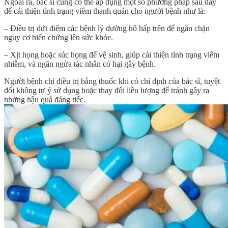
Ngoài ra, bác sĩ cũng có thể áp dụng một số phương pháp sau đây
để cải thiện tình trạng viêm thanh quản cho người bệnh như là:
– Điều trị dứt điểm các bệnh lý đường hô hấp trên để ngăn chặn
nguy cơ biến chứng lên sức khỏe.
– Xịt họng hoặc súc họng để vệ sinh, giúp cải thiện tình trạng viêm
nhiễm, và ngăn ngừa tác nhân có hại gây bệnh.
Người bệnh chỉ điều trị bằng thuốc khi có chỉ định của bác sĩ, tuyệt
đối không tự ý sử dụng hoặc thay đổi liều lượng để tránh gây ra
những hậu quả đáng tiếc.