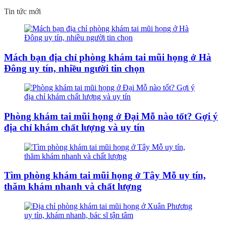
Tin tức mới
Mách bạn địa chỉ phòng khám tai mũi họng ở Hà
Đông uy tín, nhiều người tin chọn
Phòng khám tai mũi họng ở Đại Mỗ nào tốt? Gợi ý
địa chỉ khám chất lượng và uy tín
Tìm phòng khám tai mũi họng ở Tây Mỗ uy tín,
thăm khám nhanh và chất lượng