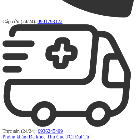
Cấp cứu (24/24):
0901793122
Trực sản (24/24):
0936245499
Phòng khám Đa khoa Thu Cúc TCI Đại Từ