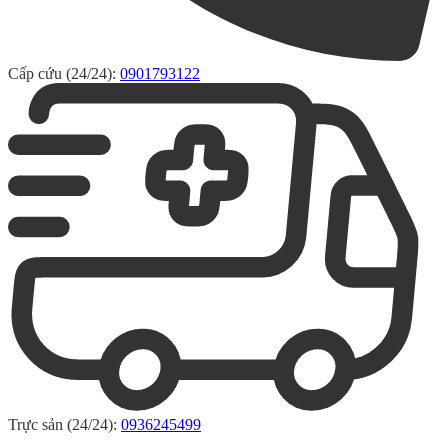
Cấp cứu (24/24):
0901793122
Trực sản (24/24):
0936245499