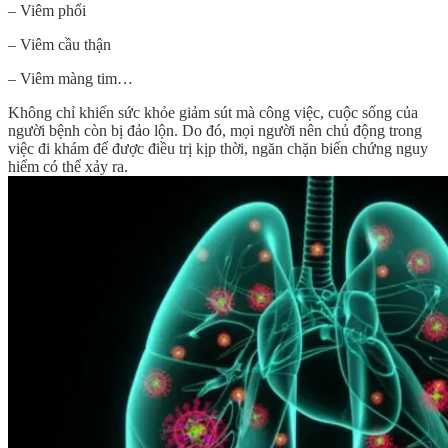
– Viêm phổi
– Viêm cầu thận
– Viêm màng tim…
Không chỉ khiến sức khỏe giảm sút mà công việc, cuộc sống của
người bệnh còn bị đảo lộn. Do đó, mọi người nên chủ động trong
việc đi khám để được điều trị kịp thời, ngăn chặn biến chứng nguy
hiểm có thể xảy ra.