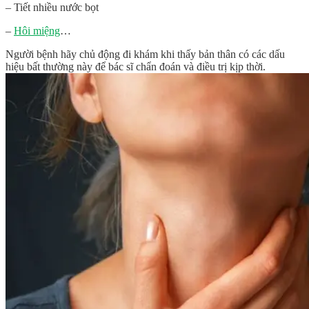
– Tiết nhiều nước bọt
–
Hôi miệng
…
Người bệnh hãy chủ động đi khám khi thấy bản thân có các dấu
hiệu bất thường này để bác sĩ chẩn đoán và điều trị kịp thời.