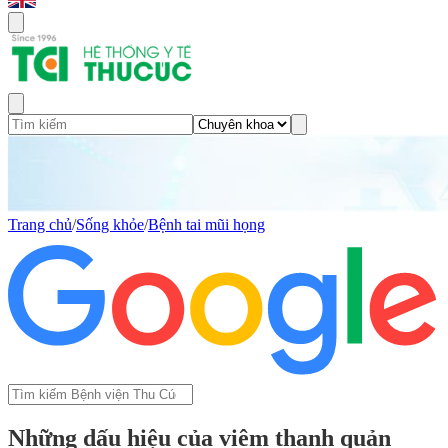
Trang chủ
/
Sống khỏe
/
Bệnh tai mũi họng
Những dấu hiệu của viêm thanh quản