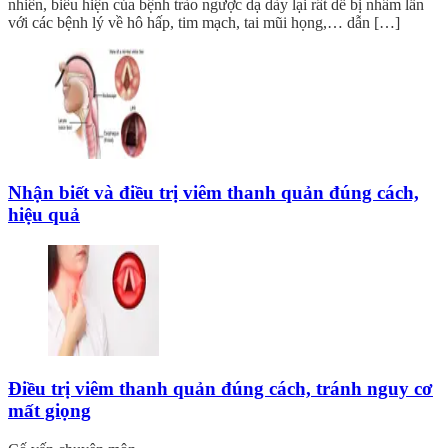
nhiên, biểu hiện của bệnh trào ngược dạ dày lại rất dễ bị nhầm lẫn
với các bệnh lý về hô hấp, tim mạch, tai mũi họng,… dẫn […]
Nhận biết và điều trị viêm thanh quản đúng cách,
hiệu quả
Điều trị viêm thanh quản đúng cách, tránh nguy cơ
mất giọng