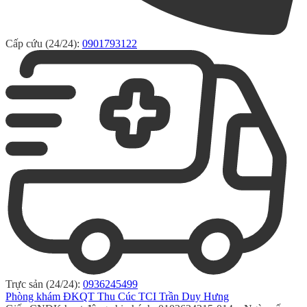
Cấp cứu (24/24):
0901793122
Trực sản (24/24):
0936245499
Phòng khám ĐKQT Thu Cúc TCI Trần Duy Hưng