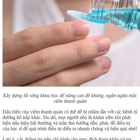
Xây dựng lối sống khoa học để nâng cao đề kháng, ngăn ngừa mắc
viêm thanh quản
Dấu hiệu của viêm thanh quản
có thể dễ bị nhầm lẫn với các bệnh lý
đường hô hấp khác. Do đó, mọi người nên đi khám sớm khi phát
hiện dấu hiệu bất thường và tuân thủ hướng dẫn, phác đồ điều trị
của bác sĩ để quá trình điều trị diễn ra nhanh chóng và hiệu quả nhé!
Lưu ý, các thông tin trên chỉ dành cho mục đích tham khảo và tra