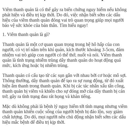
Viêm thanh quản là có thể gây ra biến chứng nguy hiểm nếu không
phát hiện và điều trị kịp thời. Do đó, việc nhận biết sớm các dấu
hiệu của viêm thanh quản đóng vai trò quan trọng giúp mọi người
bảo vệ sức khỏe của bản thân. Tìm hiểu ngay!
1. Viêm thanh quản là gì?
Thanh quản là một cơ quan quan trọng trong hệ hô hấp của con
người, có vị trí nằm trên khí quản, kích thước khoảng 3-5cm, đảm
nhiệm vai trò giúp con người có thể thở, nuốt và nói. Viêm thanh
quản là tình trạng nhiễm trùng dây thanh quản do hoạt động quá
mức, kích ứng hoặc bị nhiễm trùng.
Thanh quản có cấu tạo từ các sụn gắn với nhau bởi cơ hoặc mô sợi.
Thông thường, dây thanh quản để tạo ra sự rung động, từ đó xuất
hiện âm thanh trong thanh quản. Khi bị các tác nhân xấu tấn công,
thanh quản bị viêm và khiến cho sự đóng mở của dây thanh bị cản
trở, gây ra tình trạng đau rát họng và khàn tiếng.
Mặc dù không phải là bệnh lý nguy hiểm tới tính mạng nhưng viêm
thanh quản khiến cuộc sống của người bệnh bị đảo lộn, suy giảm
chất lượng. Do đó, mọi người nên chủ động nhận biết sớm các dấu
hiệu mắc bệnh để điều trị kịp thời.