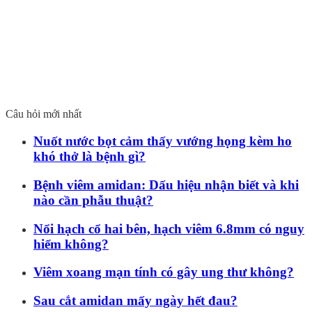
Câu hỏi mới nhất
Nuốt nước bọt cảm thấy vướng họng kèm ho
khó thở là bệnh gì?
Bệnh viêm amidan: Dấu hiệu nhận biết và khi
nào cần phẫu thuật?
Nổi hạch cổ hai bên, hạch viêm 6.8mm có nguy
hiểm không?
Viêm xoang mạn tính có gây ung thư không?
Sau cắt amidan mấy ngày hết đau?