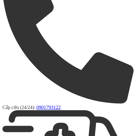
Cấp cứu (24/24):
0901793122