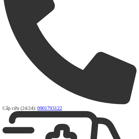
Cấp cứu (24/24):
0901793122