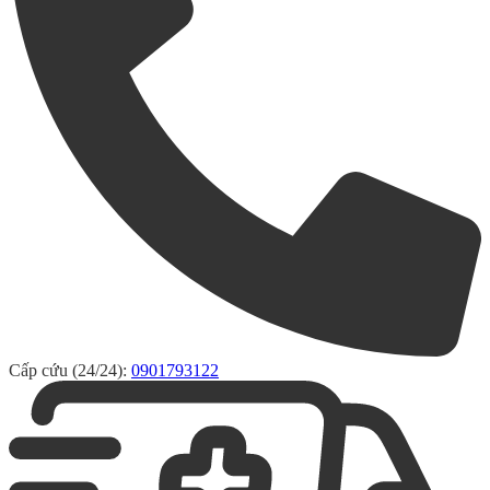
Cấp cứu (24/24):
0901793122