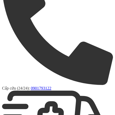
Cấp cứu (24/24):
0901793122