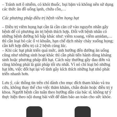
– Tránh nơi ô nhiễm, có khói thuốc, bụi bặm và không nên sử dụng
các thức ăn đồ uống lạnh, chứa cồn,…
Các phương pháp điều trị bệnh viêm họng hạt
– Điều trị viêm họng hạt cần là cần căn cứ vào nguyên nhân gây
bệnh để có phương án trị bệnh thích hợp. Đối với bệnh nhân có
những bệnh đường hô hấp khác như: viêm xoang, viêm amidan,…
thì cần loại bỏ các ổ vi khuẩn, hạn chế dịch nhày chảy xuống họng;
cần kết hợp điều trị cả 2 bệnh cùng lúc.
– Khi các hạt phát triển quá mức, ảnh hưởng đến đường ăn uống
cũng như những sinh hoạt khác thì cần phải tiến hành dùng kháng
sinh hoặc phương pháp đốt hạt. Cách này thường gây đau đớn và
cũng không phải là giải pháp tối ưu nhất. Vì nó chỉ loại bỏ những
hạt lớn, việc đốt hạt lại vô tình gây kích thích những hạt nhỏ phát
triển nhanh hơn.
Lưu ý, các thông tin trên chỉ dành cho mục đích tham khảo và tra
cứu, không thay thế cho việc thăm khám, chẩn đoán hoặc điều trị y
khoa. Người bệnh cần tuân theo hướng dẫn của bác sĩ, không tự ý
thực hiện theo nội dung bài viết để đảm bảo an toàn cho sức khỏe.