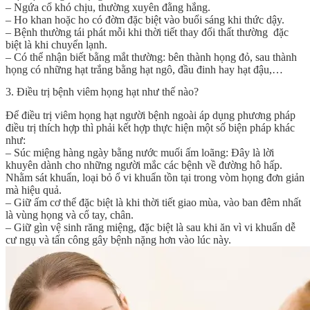
– Ngứa cổ khó chịu, thường xuyên đằng hắng.
– Ho khan hoặc ho có đờm đặc biệt vào buổi sáng khi thức dậy.
– Bệnh thường tái phát mỗi khi thời tiết thay đổi thất thường đặc
biệt là khi chuyển lạnh.
– Có thể nhận biết bằng mắt thường: bên thành họng đỏ, sau thành
họng có những hạt trắng bằng hạt ngô, đầu đinh hay hạt đậu,…
3. Điều trị bệnh viêm họng hạt như thế nào?
Để điều trị viêm họng hạt người bệnh ngoài áp dụng phương pháp
điều trị thích hợp thì phải kết hợp thực hiện một số biện pháp khác
như:
– Súc miệng hàng ngày bằng nước muối ấm loãng: Đây là lời
khuyên dành cho những người mắc các bệnh về đường hô hấp.
Nhằm sát khuẩn, loại bỏ ổ vi khuẩn tồn tại trong vòm họng đơn giản
mà hiệu quả.
– Giữ ấm cơ thể đặc biệt là khi thời tiết giao mùa, vào ban đêm nhất
là vùng họng và cổ tay, chân.
– Giữ gìn vệ sinh răng miệng, đặc biệt là sau khi ăn vì vi khuẩn dễ
cư ngụ và tấn công gây bệnh nặng hơn vào lúc này.