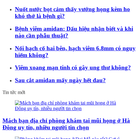
Nuốt nước bọt cảm thấy vướng họng kèm ho
khó thở là bệnh gì?
Bệnh viêm amidan: Dấu hiệu nhận biết và khi
nào cần phẫu thuật?
Nổi hạch cổ hai bên, hạch viêm 6.8mm có nguy
hiểm không?
Viêm xoang mạn tính có gây ung thư không?
Sau cắt amidan mấy ngày hết đau?
Tin tức mới
Mách bạn địa chỉ phòng khám tai mũi họng ở Hà
Đông uy tín, nhiều người tin chọn