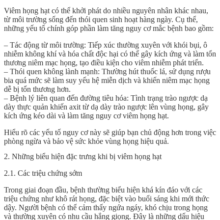
Viêm họng hạt có thể khởi phát do nhiều nguyên nhân khác nhau,
từ môi trường sống đến thói quen sinh hoạt hàng ngày. Cụ thể,
những yếu tố chính góp phần làm tăng nguy cơ mắc bệnh bao gồm:
– Tác động từ môi trường: Tiếp xúc thường xuyên với khói bụi, ô
nhiễm không khí và hóa chất độc hại có thể gây kích ứng và làm tổn
thương niêm mạc họng, tạo điều kiện cho viêm nhiễm phát triển.
– Thói quen không lành mạnh: Thường hút thuốc lá, sử dụng rượu
bia quá mức sẽ làm suy yếu hệ miễn dịch và khiến niêm mạc họng
dễ bị tổn thương hơn.
– Bệnh lý liên quan đến đường tiêu hóa: Tình trạng trào ngược dạ
dày thực quản khiến axit từ dạ dày trào ngược lên vùng họng, gây
kích ứng kéo dài và làm tăng nguy cơ viêm họng hạt.
Hiểu rõ các yếu tố nguy cơ này sẽ giúp bạn chủ động hơn trong việc
phòng ngừa và bảo vệ sức khỏe vùng họng hiệu quả.
2. Những biểu hiện đặc trưng khi bị viêm họng hạt
2.1. Các triệu chứng sớm
Trong giai đoạn đầu, bệnh thường biểu hiện khá kín đáo với các
triệu chứng như khô rát họng, đặc biệt vào buổi sáng khi mới thức
dậy. Người bệnh có thể cảm thấy ngứa ngáy, khó chịu trong họng
và thường xuyên có nhu cầu hắng giọng. Đây là những dấu hiệu