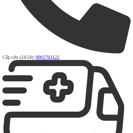
Cấp cứu (24/24):
0901793122