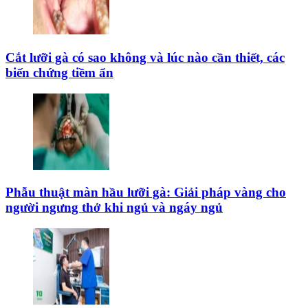
Cắt lưỡi gà có sao không và lúc nào cần thiết, các
biến chứng tiềm ẩn
Phẫu thuật màn hầu lưỡi gà: Giải pháp vàng cho
người ngưng thở khi ngủ và ngáy ngủ