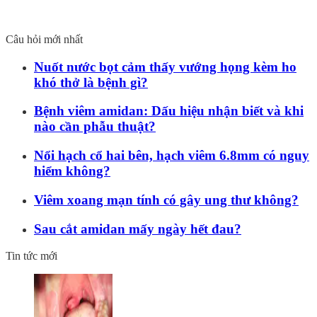
Câu hỏi mới nhất
Nuốt nước bọt cảm thấy vướng họng kèm ho
khó thở là bệnh gì?
Bệnh viêm amidan: Dấu hiệu nhận biết và khi
nào cần phẫu thuật?
Nổi hạch cổ hai bên, hạch viêm 6.8mm có nguy
hiểm không?
Viêm xoang mạn tính có gây ung thư không?
Sau cắt amidan mấy ngày hết đau?
Tin tức mới