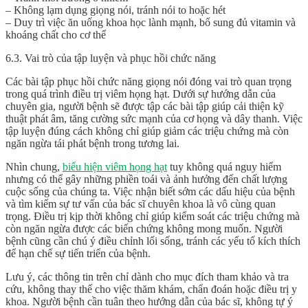
– Không lạm dụng giọng nói, tránh nói to hoặc hét
– Duy trì việc ăn uống khoa học lành mạnh, bổ sung đủ vitamin và
khoáng chất cho cơ thể
6.3. Vai trò của tập luyện và phục hồi chức năng
Các bài tập phục hồi chức năng giọng nói đóng vai trò quan trọng
trong quá trình điều trị viêm họng hạt. Dưới sự hướng dẫn của
chuyên gia, người bệnh sẽ được tập các bài tập giúp cải thiện kỹ
thuật phát âm, tăng cường sức mạnh của cơ họng và dây thanh. Việc
tập luyện đúng cách không chỉ giúp giảm các triệu chứng mà còn
ngăn ngừa tái phát bệnh trong tương lai.
Nhìn chung,
biểu hiện viêm họng hạt
tuy không quá nguy hiểm
nhưng có thể gây những phiền toái và ảnh hưởng đến chất lượng
cuộc sống của chúng ta. Việc nhận biết sớm các dấu hiệu của bệnh
và tìm kiếm sự tư vấn của bác sĩ chuyên khoa là vô cùng quan
trọng. Điều trị kịp thời không chỉ giúp kiểm soát các triệu chứng mà
còn ngăn ngừa được các biến chứng không mong muốn. Người
bệnh cũng cần chú ý điều chỉnh lối sống, tránh các yếu tố kích thích
để hạn chế sự tiến triển của bệnh.
Lưu ý, các thông tin trên chỉ dành cho mục đích tham khảo và tra
cứu, không thay thế cho việc thăm khám, chẩn đoán hoặc điều trị y
khoa. Người bệnh cần tuân theo hướng dẫn của bác sĩ, không tự ý