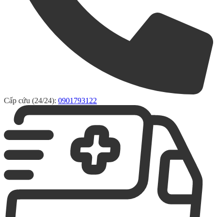
Cấp cứu (24/24):
0901793122