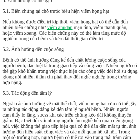
5. Ảnh hưởng có thể gặp
5.1. Biến chứng tại chỗ trước biểu hiện viêm họng hạt
Nếu không được điều trị kịp thời, viêm họng hạt có thể dẫn đến
nhiều biến chứng như
viêm amidan
mạn tính, viêm thanh quản,
hoặc viêm xoang. Các biến chứng này có thể làm tăng mức độ
nghiêm trọng của bệnh và kéo dài thời gian điều trị.
5.2. Ảnh hưởng đến cuộc sống
Bệnh có thể ảnh hưởng đáng kể đến chất lượng cuộc sống của
người bệnh, đặc biệt là trong giao tiếp và công việc. Nhiều người có
thể gặp khó khăn trong việc thực hiện các công việc đòi hỏi sử dụng
giọng nói nhiều, thậm chí phải thay đổi nghề nghiệp trong trường
hợp nặng.
5.3. Tác động đến tâm lý
Ngoài các ảnh hưởng về mặt thể chất, viêm họng hạt còn có thể gây
ra những tác động đáng kể đến tâm lý người bệnh. Nhiều người
cảm thấy lo lắng, stress khi các triệu chứng kéo dài không thuyên
giảm. Đặc biệt đối với những người làm nghề liên quan đến giọng
nói, việc không thể giao tiếp hiệu quả có thể dẫn đến mất tự tin, ảnh
hưởng đến hiệu suất công việc và các mối quan hệ xã hội. Trong
một số trường hợp, người bệnh có thể rơi vào trạng thái trầm cảm