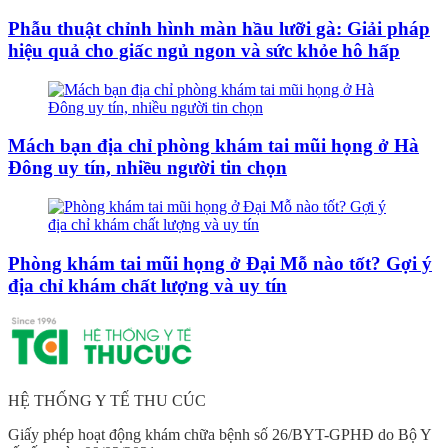
Phẫu thuật chỉnh hình màn hầu lưỡi gà: Giải pháp
hiệu quả cho giấc ngủ ngon và sức khỏe hô hấp
Mách bạn địa chỉ phòng khám tai mũi họng ở Hà
Đông uy tín, nhiều người tin chọn
Phòng khám tai mũi họng ở Đại Mỗ nào tốt? Gợi ý
địa chỉ khám chất lượng và uy tín
HỆ THỐNG Y TẾ THU CÚC
Giấy phép hoạt động khám chữa bệnh số 26/BYT-GPHĐ do Bộ Y