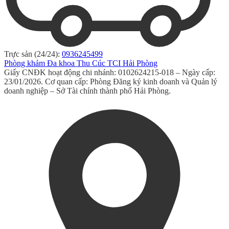
Trực sản (24/24):
0936245499
Phòng khám Đa khoa Thu Cúc TCI Hải Phòng
Giấy CNĐK hoạt động chi nhánh: 0102624215-018 – Ngày cấp:
23/01/2026. Cơ quan cấp: Phòng Đăng ký kinh doanh và Quản lý
doanh nghiệp – Sở Tài chính thành phố Hải Phòng.