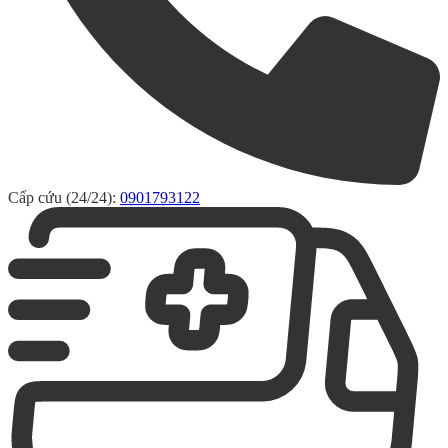
Cấp cứu (24/24):
0901793122