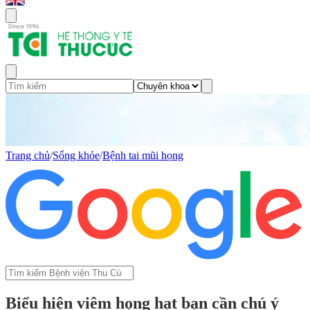
Trang chủ
/
Sống khỏe
/
Bệnh tai mũi họng
Biểu hiện viêm họng hạt bạn cần chú ý