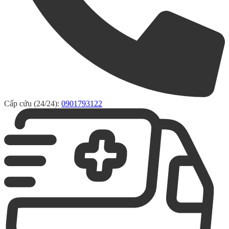
Cấp cứu (24/24):
0901793122