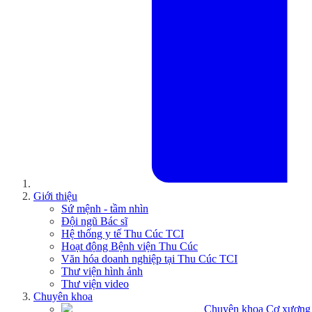
Giới thiệu
Sứ mệnh - tầm nhìn
Đội ngũ Bác sĩ
Hệ thống y tế Thu Cúc TCI
Hoạt động Bệnh viện Thu Cúc
Văn hóa doanh nghiệp tại Thu Cúc TCI
Thư viện hình ảnh
Thư viện video
Chuyên khoa
Chuyên khoa Cơ xương