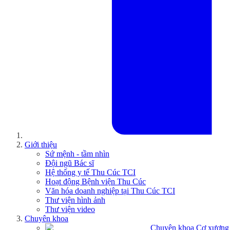
Giới thiệu
Sứ mệnh - tầm nhìn
Đội ngũ Bác sĩ
Hệ thống y tế Thu Cúc TCI
Hoạt động Bệnh viện Thu Cúc
Văn hóa doanh nghiệp tại Thu Cúc TCI
Thư viện hình ảnh
Thư viện video
Chuyên khoa
Chuyên khoa Cơ xương