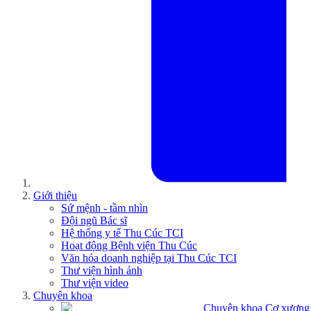
Giới thiệu
Sứ mệnh - tầm nhìn
Đội ngũ Bác sĩ
Hệ thống y tế Thu Cúc TCI
Hoạt động Bệnh viện Thu Cúc
Văn hóa doanh nghiệp tại Thu Cúc TCI
Thư viện hình ảnh
Thư viện video
Chuyên khoa
Chuyên khoa Cơ xương