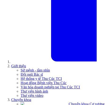
Giới thiệu
Sứ mệnh - tầm nhìn
Đội ngũ Bác sĩ
Hệ thống y tế Thu Cúc TCI
Hoạt động Bệnh viện Thu Cúc
Văn hóa doanh nghiệp tại Thu Cúc TCI
Thư viện hình ảnh
Thư viện video
Chuyên khoa
Chuyên khoa Cơ xương