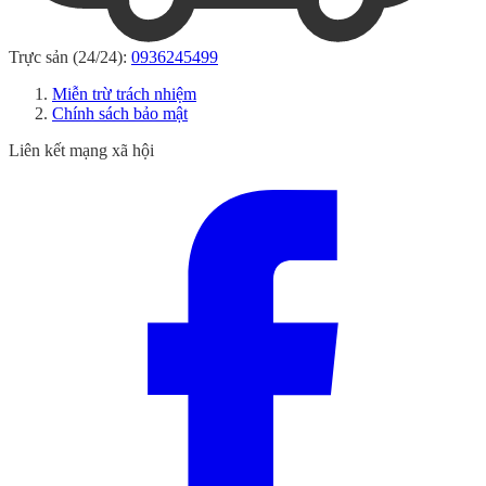
Trực sản (24/24):
0936245499
Miễn trừ trách nhiệm
Chính sách bảo mật
Liên kết mạng xã hội