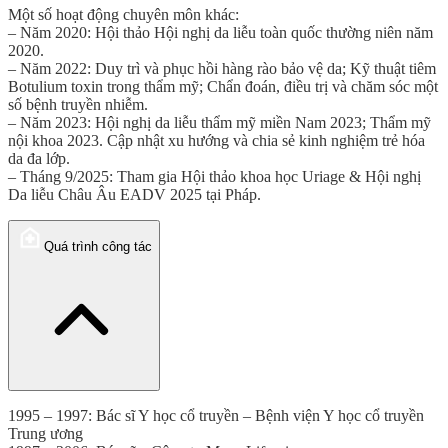
Một số hoạt động chuyên môn khác:
– Năm 2020: Hội thảo Hội nghị da liễu toàn quốc thường niên năm
2020.
– Năm 2022: Duy trì và phục hồi hàng rào bảo vệ da; Kỹ thuật tiêm
Botulium toxin trong thẩm mỹ; Chẩn đoán, điều trị và chăm sóc một
số bệnh truyền nhiễm.
– Năm 2023: Hội nghị da liễu thẩm mỹ miền Nam 2023; Thẩm mỹ
nội khoa 2023. Cập nhật xu hướng và chia sẻ kinh nghiệm trẻ hóa
da đa lớp.
– Tháng 9/2025: Tham gia Hội thảo khoa học Uriage & Hội nghị
Da liễu Châu Âu EADV 2025 tại Pháp.
Quá trình công tác
1995 – 1997: Bác sĩ Y học cổ truyền – Bệnh viện Y học cổ truyền
Trung ương