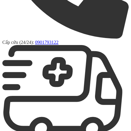
Cấp cứu (24/24):
0901793122