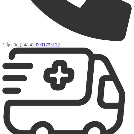
Cấp cứu (24/24):
0901793122