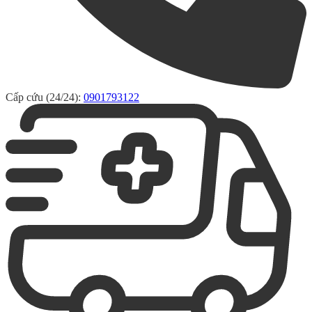
Cấp cứu (24/24):
0901793122