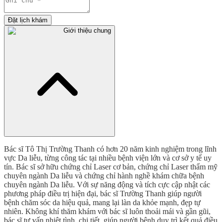
Đặt lịch khám
Giới thiệu chung
Bác sĩ Tô Thị Trường Thanh có hơn 20 năm kinh nghiệm trong lĩnh
vực Da liễu, từng công tác tại nhiều bệnh viện lớn và cơ sở y tế uy
tín. Bác sĩ sở hữu chứng chỉ Laser cơ bản, chứng chỉ Laser thẩm mỹ
chuyên ngành Da liễu và chứng chỉ hành nghề khám chữa bệnh
chuyên ngành Da liễu. Với sự năng động và tích cực cập nhật các
phương pháp điều trị hiện đại, bác sĩ Trường Thanh giúp người
bệnh chăm sóc da hiệu quả, mang lại làn da khỏe mạnh, đẹp tự
nhiên. Không khí thăm khám với bác sĩ luôn thoải mái và gần gũi,
bác sĩ tư vấn nhiệt tình, chi tiết, giúp người bệnh duy trì kết quả điều