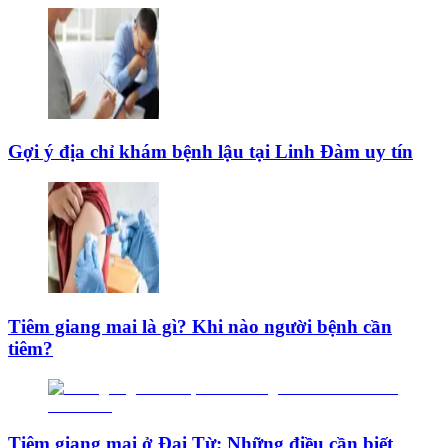
Gợi ý địa chỉ khám bệnh lậu tại Linh Đàm uy tín
Tiêm giang mai là gì? Khi nào người bệnh cần
tiêm?
Tiêm giang mai ở Đại Từ: Những điều cần biết