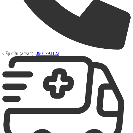
Cấp cứu (24/24):
0901793122