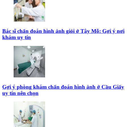
Bác sĩ chẩn đoán hình ảnh giỏi ở Tây Mỗ: Gợi ý nơi
khám uy tín
Gợi ý phòng khám chẩn đoán hình ảnh ở Cầu Giấy
uy tín nên chọn