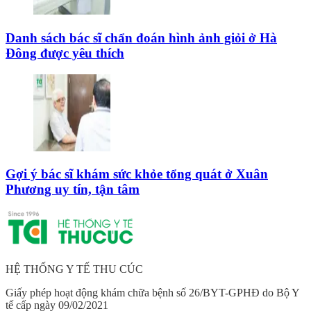
Danh sách bác sĩ chẩn đoán hình ảnh giỏi ở Hà
Đông được yêu thích
Gợi ý bác sĩ khám sức khỏe tổng quát ở Xuân
Phương uy tín, tận tâm
HỆ THỐNG Y TẾ THU CÚC
Giấy phép hoạt động khám chữa bệnh số 26/BYT-GPHĐ do Bộ Y
tế cấp ngày 09/02/2021