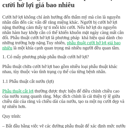
cười hở lợi giá bao nhiêu
Cười hở lợi không chỉ ảnh hưởng đến thẩm mỹ mà còn là nguyên
nhân dẫn đến các vấn đề răng miệng khác. Người bị cười hở lợi
nặng thường cảm thấy tự ti mỗi khi cười. Nếu hở lợi do nguyên
nhân hàm hay khớp cắn có thể khiến khuôn mặt ngày càng mất cân
đối. Phẫu thuật cười hở lợi là phương pháp khá hiệu quả dành cho
những trường hợp nặng.Tuy nhiên,
phẫu thuật cười hở lợi giá bao
nhiêu
là một khía cạnh quan trọng mà nhiều người đều quan tâm.
1. Có mấy phương pháp phẫu thuật cười hở lợi?
Phẫu thuật chữa cười hở lợi bao gồm nhiều loại phẫu thuật khác
nhau, tùy thuộc vào tình trạng cụ thể của từng bệnh nhân.
1.1 Phẫu thuật cắt nướu (lợi)
Phẫu thuật cắt lợi
thường được thực hiện để điều chỉnh chiều cao
của nướu xung quanh răng. Mục đích chính là cải thiện tỷ lệ giữa
chiều dài của răng và chiều dài của nướu, tạo ra một nụ cười đẹp và
tự nhiên hơn.
Quy trình:
– Bắt đầu bằng việc vẽ các đường phẫu thuật để xác định mức nướu