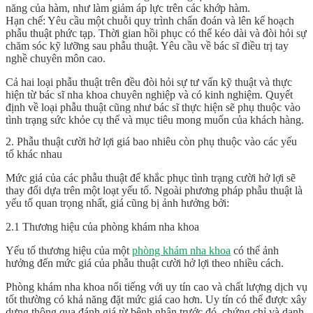
năng của hàm, như làm giảm áp lực trên các khớp hàm.
Hạn chế: Yêu cầu một chuỗi quy trình chẩn đoán và lên kế hoạch
phẫu thuật phức tạp. Thời gian hồi phục có thể kéo dài và đòi hỏi sự
chăm sóc kỹ lưỡng sau phẫu thuật. Yêu cầu về bác sĩ điều trị tay
nghề chuyên môn cao.
Cả hai loại phẫu thuật trên đều đòi hỏi sự tư vấn kỹ thuật và thực
hiện từ bác sĩ nha khoa chuyên nghiệp và có kinh nghiệm. Quyết
định về loại phẫu thuật cũng như bác sĩ thực hiện sẽ phụ thuộc vào
tình trạng sức khỏe cụ thể và mục tiêu mong muốn của khách hàng.
2. Phẫu thuật cười hở lợi giá bao nhiêu còn phụ thuộc vào các yếu
tố khác nhau
Mức giá của các phẫu thuật để khắc phục tình trạng cười hở lợi sẽ
thay đổi dựa trên một loạt yếu tố. Ngoài phương pháp phẫu thuật là
yếu tố quan trọng nhất, giá cũng bị ảnh hưởng bởi:
2.1 Thương hiệu của phòng khám nha khoa
Yếu tố thương hiệu của một
phòng khám nha khoa
có thể ảnh
hưởng đến mức giá của phẫu thuật cười hở lợi theo nhiều cách.
Phòng khám nha khoa nổi tiếng với uy tín cao và chất lượng dịch vụ
tốt thường có khả năng đặt mức giá cao hơn. Uy tín có thể được xây
dựng thông qua đánh giá từ bệnh nhân trước đó, chứng chỉ và danh