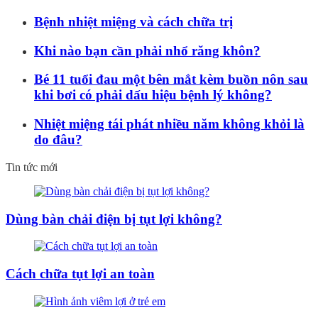
Bệnh nhiệt miệng và cách chữa trị
Khi nào bạn cần phải nhổ răng khôn?
Bé 11 tuổi đau một bên mắt kèm buồn nôn sau
khi bơi có phải dấu hiệu bệnh lý không?
Nhiệt miệng tái phát nhiều năm không khỏi là
do đâu?
Tin tức mới
Dùng bàn chải điện bị tụt lợi không?
Cách chữa tụt lợi an toàn