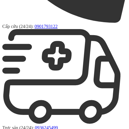
Cấp cứu (24/24):
0901793122
Trực sản (24/24):
0936245499