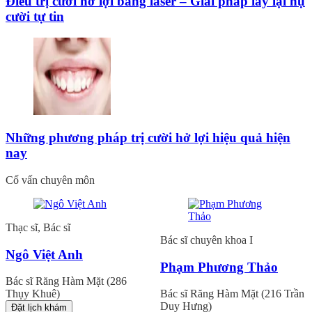
Điều trị cười hở lợi bằng laser – Giải pháp lấy lại nụ
cười tự tin
Những phương pháp trị cười hở lợi hiệu quả hiện
nay
Cố vấn chuyên môn
Thạc sĩ, Bác sĩ
Bác sĩ chuyên khoa I
Ngô Việt Anh
Phạm Phương Thảo
Bác sĩ Răng Hàm Mặt (286
Thụy Khuê)
Bác sĩ Răng Hàm Mặt (216 Trần
Duy Hưng)
Đặt lịch khám