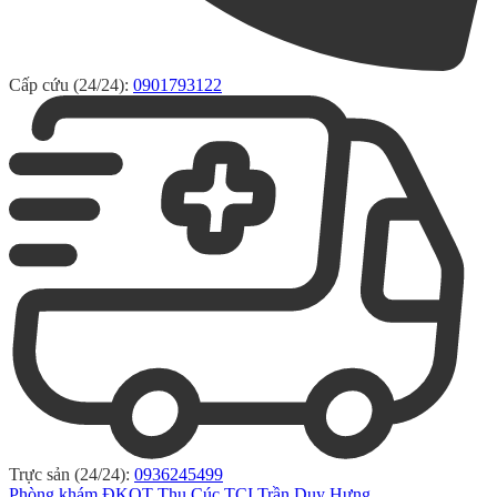
Cấp cứu (24/24):
0901793122
Trực sản (24/24):
0936245499
Phòng khám ĐKQT Thu Cúc TCI Trần Duy Hưng