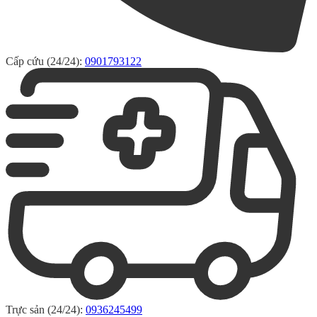
Cấp cứu (24/24):
0901793122
Trực sản (24/24):
0936245499