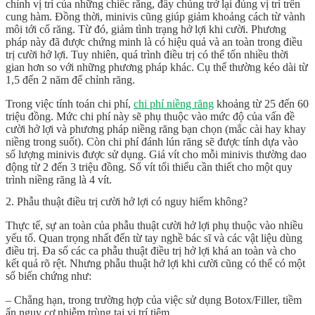
chỉnh vị trí của những chiếc răng, đẩy chúng trở lại đúng vị trí trên
cung hàm. Đồng thời, minivis cũng giúp giảm khoảng cách từ vành
môi tới cổ răng. Từ đó, giảm tình trạng hở lợi khi cười. Phương
pháp này đã được chứng minh là có hiệu quả và an toàn trong điều
trị cười hở lợi. Tuy nhiên, quá trình điều trị có thể tốn nhiều thời
gian hơn so với những phương pháp khác. Cụ thể thường kéo dài từ
1,5 đến 2 năm để chỉnh răng.
Trong việc tính toán chi phí,
chi phí niềng răng
khoảng từ 25 đến 60
triệu đồng. Mức chi phí này sẽ phụ thuộc vào mức độ của vấn đề
cười hở lợi và phương pháp niềng răng bạn chọn (mắc cài hay khay
niềng trong suốt). Còn chi phí đánh lún răng sẽ được tính dựa vào
số lượng minivis được sử dụng. Giá vít cho mỗi minivis thường dao
động từ 2 đến 3 triệu đồng. Số vít tối thiểu cần thiết cho một quy
trình niềng răng là 4 vít.
2. Phẫu thuật điều trị cười hở lợi có nguy hiểm không?
Thực tế, sự an toàn của phẫu thuật cười hở lợi phụ thuộc vào nhiều
yếu tố. Quan trọng nhất đến từ tay nghề bác sĩ và các vật liệu dùng
điều trị. Đa số các ca phẫu thuật điều trị hở lợi khá an toàn và cho
kết quả rõ rệt. Nhưng phẫu thuật hở lợi khi cười cũng có thể có một
số biến chứng như:
– Chẳng hạn, trong trường hợp của việc sử dụng Botox/Filler, tiềm
ẩn nguy cơ nhiễm trùng tại vị trí tiêm.