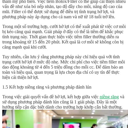
thẩm mỹ phổ biến. Việc tiêm Botox/Filler có thể giúp cải thiện nhiều
vấn đề như xóa bỏ nếp nhăn, tạo độ đầy cho môi, nâng độ cao của
mũi. Filler có thể được sử dụng để điều trị tình trạng hở lợi, và
phương pháp này áp dụng cho cả nam và nữ từ 18 tuổi trở lên.
Trong một số trường hợp, cười hở lợi có thể xuất phát từ việc cơ môi
bị kéo căng quá mạnh. Giải pháp ở đây có thể là tiêm để khắc phục
tình trạng này. Thời gian thực hiện việc tiêm filler thường diễn ra
trong khoảng từ 15 đến 20 phút. Kết quả là cơ môi sẽ không còn bị
căng mạnh quá khi cười.
Tuy nhiên, cần lưu ý rằng phương pháp này chỉ hiệu quả với tình
trạng cười hở lợi ở mức độ nhẹ. Mức chi phí cho việc tiêm filler môi
dao động khoảng từ 4 đến 5 triệu đồng cho mỗi cc. Để đảm bảo an
toàn và hiệu quả, quan trọng là lựa chọn địa chỉ có uy tín để thực
hiện cải thiện hở lợi.
1.5 Kết hợp niềng răng và phương pháp đánh lún
Trong việc giải quyết vấn đề hở lợi, kết hợp giữa việc
niềng răng
và
sử dụng phương pháp đánh lún cũng là 1 giải pháp. Đây là một
hướng tiếp cận đặc biệt dành cho trường hợp khớp cắn bất thường.