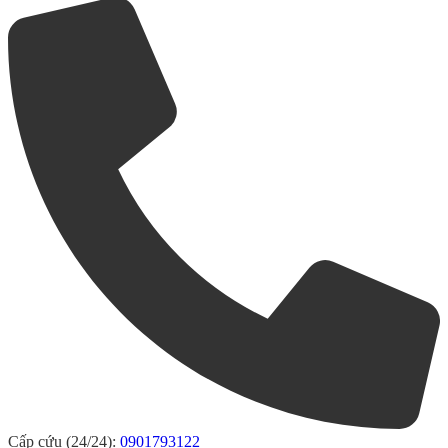
Cấp cứu (24/24):
0901793122