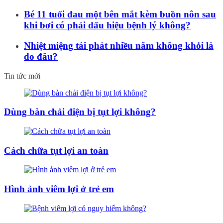
Bé 11 tuổi đau một bên mắt kèm buồn nôn sau
khi bơi có phải dấu hiệu bệnh lý không?
Nhiệt miệng tái phát nhiều năm không khỏi là
do đâu?
Tin tức mới
Dùng bàn chải điện bị tụt lợi không?
Cách chữa tụt lợi an toàn
Hình ảnh viêm lợi ở trẻ em