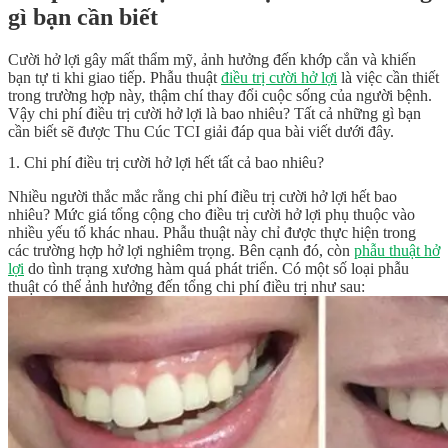
gì bạn cần biết
Cười hở lợi gây mất thẩm mỹ, ảnh hưởng đến khớp cắn và khiến
bạn tự ti khi giao tiếp. Phẫu thuật
điều trị cười hở lợi
là việc cần thiết
trong trường hợp này, thậm chí thay đổi cuộc sống của người bệnh.
Vậy chi phí điều trị cười hở lợi là bao nhiêu? Tất cả những gì bạn
cần biết sẽ được Thu Cúc TCI giải đáp qua bài viết dưới đây.
1. Chi phí điều trị cười hở lợi hết tất cả bao nhiêu?
Nhiều người thắc mắc rằng
chi phí điều trị cười hở lợi
hết bao
nhiêu? Mức giá tổng cộng cho điều trị cười hở lợi phụ thuộc vào
nhiều yếu tố khác nhau. Phẫu thuật này chỉ được thực hiện trong
các trường hợp hở lợi nghiêm trọng. Bên cạnh đó, còn
phẫu thuật hở
lợi
do tình trạng xương hàm quá phát triển. Có một số loại phẫu
thuật có thể ảnh hưởng đến tổng chi phí điều trị như sau: