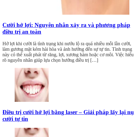
Cười hở lợi: Nguyên nhân xảy ra và phương pháp
điều trị an toàn
Hở lợi khi cười là tình trạng khi nướu lộ ra quá nhiều mỗi lần cười,
làm gương mặt kém hài hòa và ảnh hưởng đến sự tự tin. Tình trạng
này có thể xuất phát từ răng, lợi, xương hàm hoặc cơ môi. Việc hiểu
rõ nguyên nhân giúp lựa chọn hướng điều trị […]
Điều trị cười hở lợi bằng laser – Giải pháp lấy lại nụ
cười tự tin