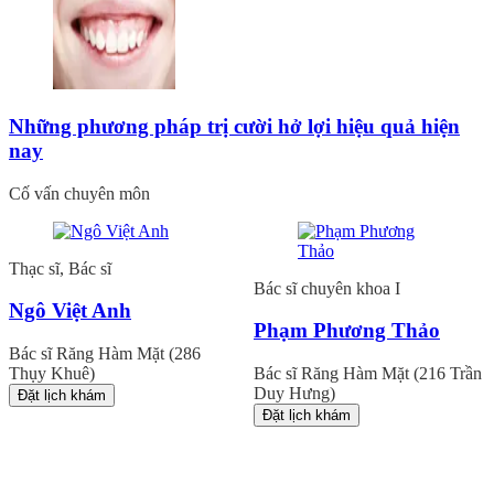
Những phương pháp trị cười hở lợi hiệu quả hiện
nay
Cố vấn chuyên môn
Thạc sĩ, Bác sĩ
Bác sĩ chuyên khoa I
Ngô Việt Anh
Phạm Phương Thảo
Bác sĩ Răng Hàm Mặt (286
Thụy Khuê)
Bác sĩ Răng Hàm Mặt (216 Trần
Duy Hưng)
Đặt lịch khám
Đặt lịch khám