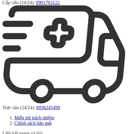
Cấp cứu (24/24):
0901793122
Trực sản (24/24):
0936245499
Miễn trừ trách nhiệm
Chính sách bảo mật
Liên kết mạng xã hội