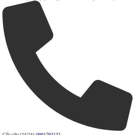
Cấp cứu (24/24):
0901793122