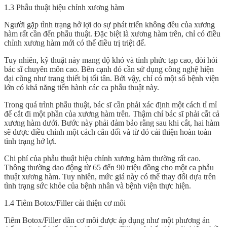
1.3 Phẫu thuật hiệu chỉnh xương hàm
Người gặp tình trạng hở lợi do sự phát triển không đều của xương
hàm rất cần đến phẫu thuật. Đặc biệt là xương hàm trên, chỉ có điều
chỉnh xương hàm mới có thể điều trị triệt để.
Tuy nhiên, kỹ thuật này mang độ khó và tính phức tạp cao, đòi hỏi
bác sĩ chuyên môn cao. Bên cạnh đó cần sử dụng công nghệ hiện
đại cũng như trang thiết bị tối tân. Bởi vậy, chỉ có một số bệnh viện
lớn có khả năng tiến hành các ca phẫu thuật này.
Trong quá trình phẫu thuật, bác sĩ cần phải xác định một cách tỉ mỉ
để cắt đi một phần của xương hàm trên. Thậm chí bác sĩ phải cắt cả
xương hàm dưới. Bước này phải đảm bảo rằng sau khi cắt, hai hàm
sẽ được điều chỉnh một cách cân đối và từ đó cải thiện hoàn toàn
tình trạng hở lợi.
Chi phí của phẫu thuật hiệu chỉnh xương hàm thường rất cao.
Thông thường dao động từ 65 đến 90 triệu đồng cho một ca phẫu
thuật xương hàm. Tuy nhiên, mức giá này có thể thay đổi dựa trên
tình trạng sức khỏe của bệnh nhân và bệnh viện thực hiện.
1.4 Tiêm Botox/Filler cải thiện cơ môi
Tiêm Botox/Filler dãn cơ môi được áp dụng như một phương án