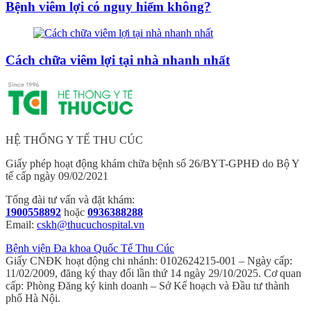
Bệnh viêm lợi có nguy hiểm không?
Cách chữa viêm lợi tại nhà nhanh nhất
HỆ THỐNG Y TẾ THU CÚC
Giấy phép hoạt động khám chữa bệnh số 26/BYT-GPHĐ do Bộ Y
tế cấp ngày 09/02/2021
Tổng đài tư vấn và đặt khám:
1900558892
hoặc
0936388288
Email:
cskh@thucuchospital.vn
Bệnh viện Đa khoa Quốc Tế Thu Cúc
Giấy CNĐK hoạt động chi nhánh: 0102624215-001 – Ngày cấp:
11/02/2009, đăng ký thay đổi lần thứ 14 ngày 29/10/2025. Cơ quan
cấp: Phòng Đăng ký kinh doanh – Sở Kế hoạch và Đầu tư thành
phố Hà Nội.