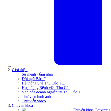
Giới thiệu
Sứ mệnh - tầm nhìn
Đội ngũ Bác sĩ
Hệ thống y tế Thu Cúc TCI
Hoạt động Bệnh viện Thu Cúc
Văn hóa doanh nghiệp tại Thu Cúc TCI
Thư viện hình ảnh
Thư viện video
Chuyên khoa
Chuyên khoa Cơ xương