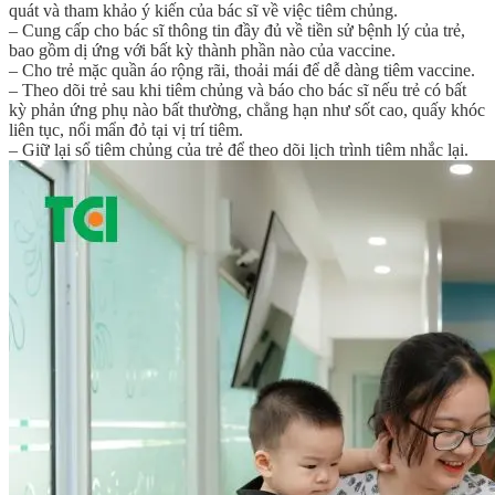
quát và tham khảo ý kiến của bác sĩ về việc tiêm chủng.
– Cung cấp cho bác sĩ thông tin đầy đủ về tiền sử bệnh lý của trẻ,
bao gồm dị ứng với bất kỳ thành phần nào của vaccine.
– Cho trẻ mặc quần áo rộng rãi, thoải mái để dễ dàng tiêm vaccine.
– Theo dõi trẻ sau khi tiêm chủng và báo cho bác sĩ nếu trẻ có bất
kỳ phản ứng phụ nào bất thường, chẳng hạn như sốt cao, quấy khóc
liên tục, nổi mẩn đỏ tại vị trí tiêm.
– Giữ lại sổ tiêm chủng của trẻ để theo dõi lịch trình tiêm nhắc lại.