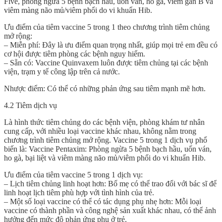
Five, phòng ngừa 5 bệnh bạch hầu, uốn ván, ho gà, viêm gan B và
viêm màng não mủ/viêm phổi do vi khuẩn Hib.
Ưu điểm của tiêm vaccine 5 trong 1 theo chương trình tiêm chủng
mở rộng:
– Miễn phí: Đây là ưu điểm quan trọng nhất, giúp mọi trẻ em đều có
cơ hội được tiêm phòng các bệnh nguy hiểm.
– Sẵn có: Vaccine Quinvaxem luôn được tiêm chủng tại các bệnh
viện, trạm y tế công lập trên cả nước.
Nhược điểm: Có thể có những phản ứng sau tiêm mạnh mẽ hơn.
4.2 Tiêm dịch vụ
Là hình thức tiêm chủng do các bệnh viện, phòng khám tư nhân
cung cấp, với nhiều loại vaccine khác nhau, không nằm trong
chương trình tiêm chủng mở rộng. Vaccine 5 trong 1 dịch vụ phổ
biến là: Vaccine Pentaxim: Phòng ngừa 5 bệnh bạch hầu, uốn ván,
ho gà, bại liệt và viêm màng não mủ/viêm phổi do vi khuẩn Hib.
Ưu điểm của tiêm vaccine 5 trong 1 dịch vụ:
– Lịch tiêm chủng linh hoạt hơn: Bố mẹ có thể trao đổi với bác sĩ để
linh hoạt lịch tiêm phù hợp với tình hình của trẻ.
– Một số loại vaccine có thể có tác dụng phụ nhẹ hơn: Mỗi loại
vaccine có thành phần và công nghệ sản xuất khác nhau, có thể ảnh
hưởng đến mức độ phản ứng phụ ở trẻ.