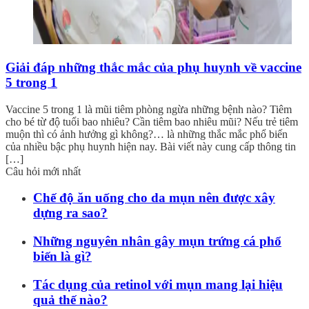
Giải đáp những thắc mắc của phụ huynh về vaccine
5 trong 1
Vaccine 5 trong 1 là mũi tiêm phòng ngừa những bệnh nào? Tiêm
cho bé từ độ tuổi bao nhiêu? Cần tiêm bao nhiêu mũi? Nếu trẻ tiêm
muộn thì có ảnh hưởng gì không?… là những thắc mắc phổ biến
của nhiều bậc phụ huynh hiện nay. Bài viết này cung cấp thông tin
[…]
Câu hỏi mới nhất
Chế độ ăn uống cho da mụn nên được xây
dựng ra sao?
Những nguyên nhân gây mụn trứng cá phổ
biến là gì?
Tác dụng của retinol với mụn mang lại hiệu
quả thế nào?