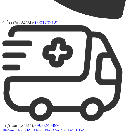
Cấp cứu (24/24):
0901793122
Trực sản (24/24):
0936245499
Phòng khám Đa khoa Thu Cúc TCI Đại Từ