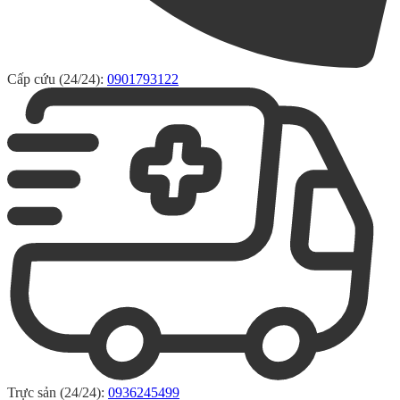
Cấp cứu (24/24):
0901793122
Trực sản (24/24):
0936245499