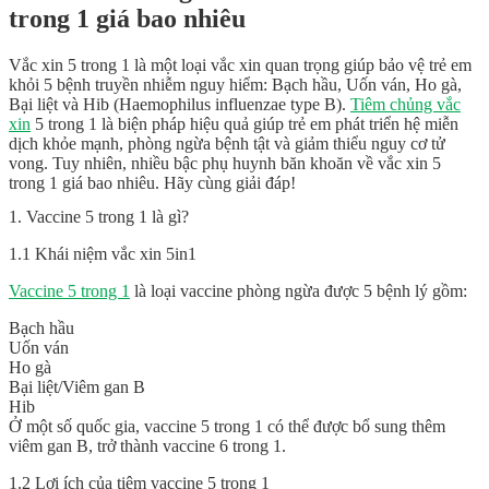
trong 1 giá bao nhiêu
Vắc xin 5 trong 1 là một loại vắc xin quan trọng giúp bảo vệ trẻ em
khỏi 5 bệnh truyền nhiễm nguy hiểm: Bạch hầu, Uốn ván, Ho gà,
Bại liệt và Hib (Haemophilus influenzae type B).
Tiêm chủng vắc
xin
5 trong 1 là biện pháp hiệu quả giúp trẻ em phát triển hệ miễn
dịch khỏe mạnh, phòng ngừa bệnh tật và giảm thiểu nguy cơ tử
vong. Tuy nhiên, nhiều bậc phụ huynh băn khoăn về vắc xin 5
trong 1 giá bao nhiêu. Hãy cùng giải đáp!
1. Vaccine 5 trong 1 là gì?
1.1 Khái niệm vắc xin 5in1
Vaccine 5 trong 1
là loại vaccine phòng ngừa được 5 bệnh lý gồm:
Bạch hầu
Uốn ván
Ho gà
Bại liệt/Viêm gan B
Hib
Ở một số quốc gia, vaccine 5 trong 1 có thể được bổ sung thêm
viêm gan B, trở thành vaccine 6 trong 1.
1.2 Lợi ích của tiêm vaccine 5 trong 1