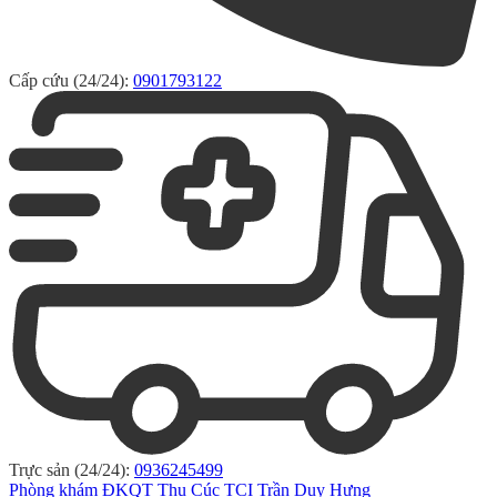
Cấp cứu (24/24):
0901793122
Trực sản (24/24):
0936245499
Phòng khám ĐKQT Thu Cúc TCI Trần Duy Hưng